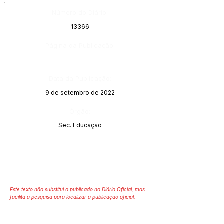
Número do Diário:
13366
Página da Publicação:
Data da Publicação:
9 de setembro de 2022
Órgão:
Sec. Educação
Este texto não substitui o publicado no Diário Oficial, mas
facilita a pesquisa para localizar a publicação oficial.