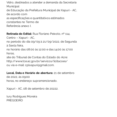
Vidro, destinados a atender a demanda da Secretaria
Municipal
de Educação da Prefeitura Municipal de Xapuri - AC,
de acordo com
as especificações e quantitativos estimados
constantes no Termo de
Referência anexo I.
Retirada do Edital:
Rua Floriano Peixoto, nº 114,
Centro – Xapuri - AC,
no período do dia 09/09 à 21/09/2022, de Segunda
à Sexta feira,
no horário das 08:00 às 12:00 e das 14:00 às 17:00
horas,
site do Tribunal de Contas do Estado do Acre:
http://www.tce.ac.gov.br/servicos/licitacoes/
ou via e-mail:
cplxapuri@gmail.com
.
Local, Data e Horário de abertura:
21 de setembro
de 2022, às 09:00
horas, no endereço supramencionado.
Xapuri - AC, 08 de setembro de 20222.
Iury Rodrigues Moreira
PREGOEIRO