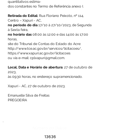
quantitativos estima-
dos constantes no Termo de Referência anexo I.
Retirada do Edital:
Rua Floriano Peixoto, nº 114,
Centro – Xapuri - AC,
no período do dia
17/10 à 27/10/2023, de Segunda
à Sexta feira,
no horário das
08:00 às 12:00 e das 14:00 às 17:00
horas,
site do Tribunal de Contas do Estado do Acre:
http://www.tce.ac.gov.br/servicos/licitacoes/,
https://www.xapuri.ac.gov.br/licitacoes
ou via e-mail:
cplxapuri@gmail.com
.
Local, Data e Horário de abertura
: 27 de outubro de
2023,
às 09:30 horas, no endereço supramencionado.
Xapuri - AC, 27 de outubro de 2023.
Emanuelle Silva de Freitas
PREGOEIRA
Número do Diário:
13636