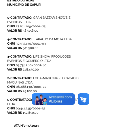
ESTADO DO ACRE
MUNICÍPIO DE XAPURI
5-CONTRATADO:
GRAN BAZZAR SHOWS E
EVENTOS LTDA
CNPJ
27.261.209
/0001-65
VALOR R$
587.156,00
4-CONTRATADO:
T ARAUJO DA MOTA LTDA
CNPJ
30.937.430
/0001-03
VALOR R$
541.500,00
3-CONTRATADO:
LIFE SHOW PRODUCOES
EVENTOS E COMERCIO LTDA
CNPJ
03.754.260
/0001-40
VALOR R$
248.450,00
2-CONTRATADO:
LOCA-MAQUINAS LOCACAO DE
MAQUINAS LTDA
CNPJ
08.488.130
/0001-27
VALOR R$
29.100,00
1-CONTRATADO:
KAMPO PROMOCOES E EVENTOS
LTDA
CNPJ
09.441.345
/0001-55
VALOR R$
152.850,00
ATA N°033/2023