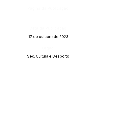
Página da Publicação:
Data da Publicação:
17 de outubro de 2023
Órgão:
Sec. Cultura e Desporto
Este texto não substitui o publicado no Diário Oficial, mas
facilita a pesquisa para localizar a publicação oficial.