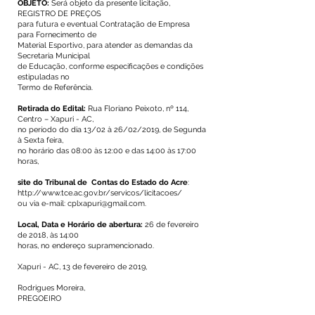
OBJETO:
Será objeto da presente licitação,
REGISTRO DE PREÇOS
para futura e eventual Contratação de Empresa
para Fornecimento de
Material Esportivo, para atender as demandas da
Secretaria Municipal
de Educação, conforme especificações e condições
estipuladas no
Termo de Referência.
Retirada do Edital:
Rua Floriano Peixoto, nº 114,
Centro – Xapuri - AC,
no período do dia 13/02 à 26/02/2019, de Segunda
à Sexta feira,
no horário das 08:00 às 12:00 e das 14:00 às 17:00
horas,
site do Tribunal de Contas do Estado do Acre
:
http://www.tce.ac.gov.br/servicos/licitacoes/
ou via e-mail:
cplxapuri@gmail.com
.
Local, Data e Horário de abertura:
26 de fevereiro
de 2018, às 14:00
horas, no endereço supramencionado.
Xapuri - AC, 13 de fevereiro de 2019,
Rodrigues Moreira,
PREGOEIRO