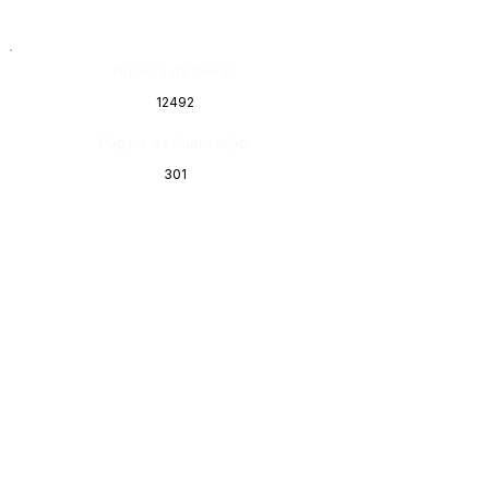
Número do Diário:
12492
Página da Publicação:
301
Data da Publicação:
14 de fevereiro de 2019
Órgão:
Sec. Educação
Este texto não substitui o publicado no Diário Oficial, mas
facilita a pesquisa para localizar a publicação oficial.