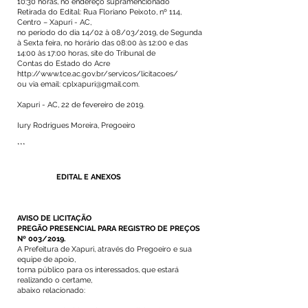
10:30 horas, no endereço supramencionado
Retirada do Edital: Rua Floriano Peixoto, nº 114,
Centro – Xapuri - AC,
no período do dia 14/02 à 08/03/2019, de Segunda
à Sexta feira, no horário das 08:00 às 12:00 e das
14:00 às 17:00 horas, site do Tribunal de
Contas do Estado do Acre
http://www.tce.ac.gov.br/servicos/licitacoes/
ou via email: cplxapuri@gmail.com.
Xapuri - AC, 22 de fevereiro de 2019.
Iury Rodrigues Moreira, Pregoeiro
***
EDITAL E ANEXOS
AVISO DE LICITAÇÃO
PREGÃO PRESENCIAL PARA REGISTRO DE PREÇOS
Nº 003/2019.
A Prefeitura de Xapuri, através do Pregoeiro e sua
equipe de apoio,
torna público para os interessados, que estará
realizando o certame,
abaixo relacionado: