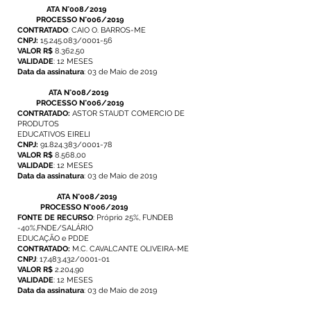
ATA N°008/2019
PROCESSO N°006/2019
CONTRATADO
: CAIO O. BARROS-ME
CNPJ:
15.245.083
/0001-56
VALOR R$
8.362,50
VALIDADE
: 12 MESES
Data da assinatura
: 03 de Maio de 2019
ATA N°008/2019
PROCESSO N°006/2019
CONTRATADO:
ASTOR STAUDT COMERCIO DE
PRODUTOS
EDUCATIVOS EIRELI
CNPJ:
91.824.383
/0001-78
VALOR R$
8.568,00
VALIDADE
: 12 MESES
Data da assinatura
: 03 de Maio de 2019
ATA N°008/2019
PROCESSO N°006/2019
FONTE DE RECURSO
: Próprio 25%, FUNDEB
-40%,FNDE/SALÁRIO
EDUCAÇÃO e PDDE
CONTRATADO:
M.C. CAVALCANTE OLIVEIRA-ME
CNPJ
:
17.483.432
/0001-01
VALOR R$
2.204,90
VALIDADE
: 12 MESES
Data da assinatura
: 03 de Maio de 2019