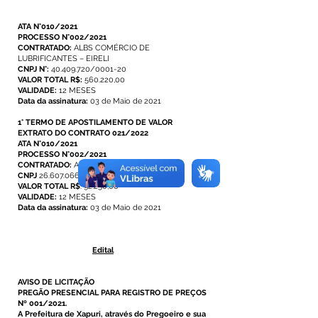
ATA N°010/2021
PROCESSO N°002/2021
CONTRATADO:
ALBS COMÉRCIO DE
LUBRIFICANTES – EIRELI
CNPJ N°:
40.409.720/0001-20
VALOR TOTAL R$:
560.220,00
VALIDADE:
12 MESES
Data da assinatura:
03 de Maio de 2021
1° TERMO DE APOSTILAMENTO DE VALOR
EXTRATO DO CONTRATO 021/2022
ATA N°010/2021
PROCESSO N°002/2021
CONTRATADO:
AUTO POSTO IMPERIAL LTDA
CNPJ
26.607.066/0001-38
VALOR TOTAL R$
: 92.250,00
VALIDADE:
12 MESES
Data da assinatura:
03 de Maio de 2021
Edital
AVISO DE LICITAÇÃO
PREGÃO PRESENCIAL PARA REGISTRO DE PREÇOS
Nº 001/2021.
A Prefeitura de Xapuri, através do Pregoeiro e sua