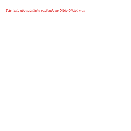
Este texto não substitui o publicado no Diário Oficial, mas
facilita a pesquisa para localizar a publicação oficial.