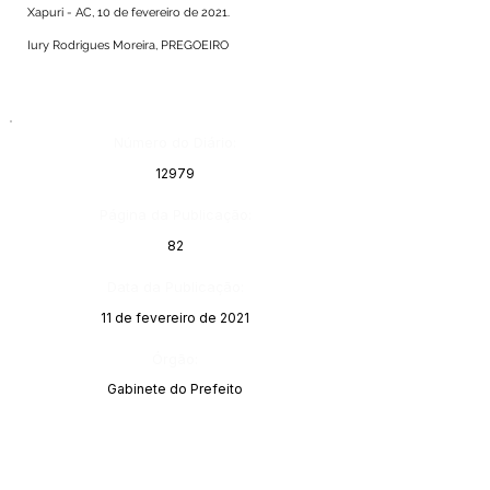
Xapuri - AC, 10 de fevereiro de 2021.
Iury Rodrigues Moreira, PREGOEIRO
Número do Diário:
12979
Página da Publicação:
82
Data da Publicação:
11 de fevereiro de 2021
Órgão:
Gabinete do Prefeito