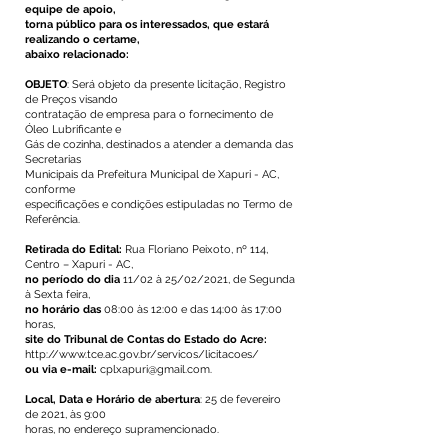
equipe de apoio,
torna público para os interessados, que estará
realizando o certame,
abaixo relacionado:
OBJETO
: Será objeto da presente licitação, Registro
de Preços visando
contratação de empresa para o fornecimento de
Óleo Lubrificante e
Gás de cozinha, destinados a atender a demanda das
Secretarias
Municipais da Prefeitura Municipal de Xapuri - AC,
conforme
especificações e condições estipuladas no Termo de
Referência.
Retirada do Edital:
Rua Floriano Peixoto, nº 114,
Centro – Xapuri - AC,
no período do dia
11/02 à 25/02/2021, de Segunda
à Sexta feira,
no horário das
08:00 às 12:00 e das 14:00 às 17:00
horas,
site do Tribunal de Contas do Estado do Acre:
http://www.tce.ac.gov.br/servicos/licitacoes/
ou via e-mail:
cplxapuri@gmail.com
.
Local, Data e Horário de abertura
: 25 de fevereiro
de 2021, às 9:00
horas, no endereço supramencionado.