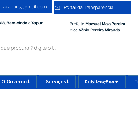
turaxapuris@gmail.com
Portal da Transparência
Olá, Bem-vindo a Xapuri!
Prefeito
Maxsuel Maia Pereira
Vice
Vânio Pereira Miranda
O Governo⬇️
Serviços⬇️
T
Publicações🔽