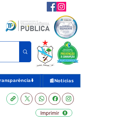
ransparência⬇️
📰Notícias
Imprimir