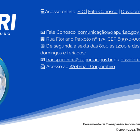
💻Acesso online: 
SIC 
| 
Fale Conosco
 | 
Ouvidori
📧 Fale Conosco: 
comunicação@xapuri.ac.gov.
🏢
Rua Floriano Peixoto nº 175, CEP 69930-00
📅
 De segunda a sexta das 8:00 às 12:00 e das
domingos e feriados)
📧
transparencia@xapuri.ac.gov.br
ou 
ouvidori
📨 Acesso ao 
Webmail Corporativo
Ferramenta de Transparência constru
© 2009-2024. To