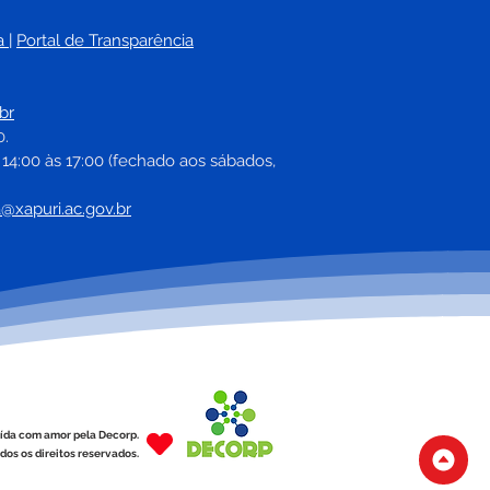
a
| 
Portal de Transparência
br
0.
 14:00 às 17:00 (fechado aos sábados, 
a@xapuri.ac.gov.br
ída com amor pela Decorp.
dos os direitos reservados.