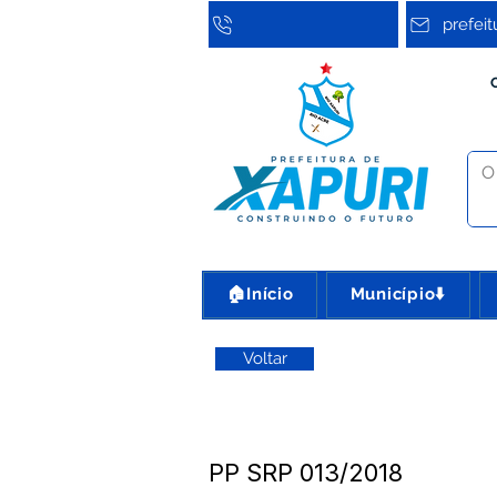
prefei
🏠Início
Município⬇️
Voltar
PP SRP 013/2018