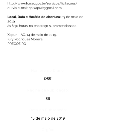
http://www.tce.ac.gov.br/servicos/licitacoes/
ou via e-mail:
cplxapuri@gmail.com
.
Local, Data e Horário de abertura:
29 de maio de
2019,
às 8:30 horas, no endereço supramencionado.
Xapuri - AC, 14 de maio de 2019,
Iury Rodrigues Moreira,
PREGOEIRO
Número do Diário:
12551
Página da Publicação:
89
Data da Publicação:
15 de maio de 2019
Órgão: