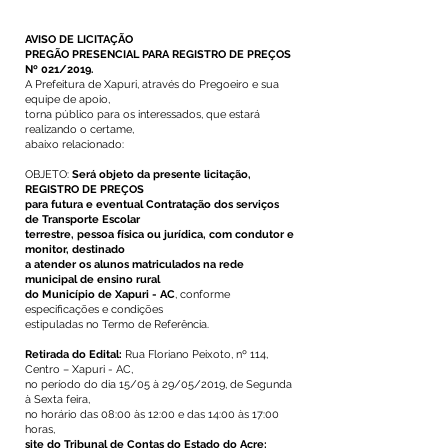
AVISO DE LICITAÇÃO
PREGÃO PRESENCIAL PARA REGISTRO DE PREÇOS
Nº 021/2019.
A Prefeitura de Xapuri, através do Pregoeiro e sua
equipe de apoio,
torna público para os interessados, que estará
realizando o certame,
abaixo relacionado:
OBJETO:
Será objeto da presente licitação,
REGISTRO DE PREÇOS
para futura e eventual Contratação dos serviços
de Transporte Escolar
terrestre, pessoa física ou jurídica, com condutor e
monitor, destinado
a atender os alunos matriculados na rede
municipal de ensino rural
do Município de Xapuri - AC
, conforme
especificações e condições
estipuladas no Termo de Referência.
Retirada do Edital:
Rua Floriano Peixoto, nº 114,
Centro – Xapuri - AC,
no período do dia 15/05 à 29/05/2019, de Segunda
à Sexta feira,
no horário das 08:00 às 12:00 e das 14:00 às 17:00
horas,
site do Tribunal de Contas do Estado do Acre: