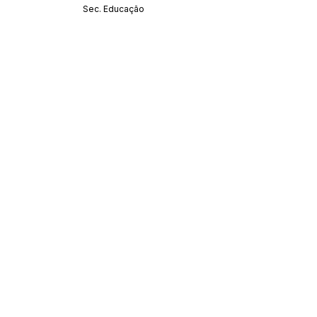
Sec. Educação
Este texto não substitui o publicado no Diário Oficial, mas
facilita a pesquisa para localizar a publicação oficial.