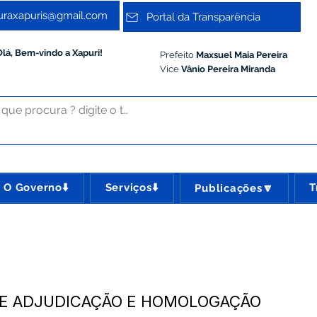
turaxapuris@gmail.com
Portal da Transparência
Olá, Bem-vindo a Xapuri!
Prefeito
Maxsuel Maia Pereira
Vice
Vânio Pereira Miranda
O Governo⬇️
Serviços⬇️
T
Publicações🔽
 DE ADJUDICAÇÃO E HOMOLOGAÇÃO