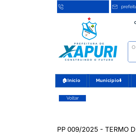
prefei
🏠Início
Município⬇️
Voltar
PP 009/2025 - TERMO