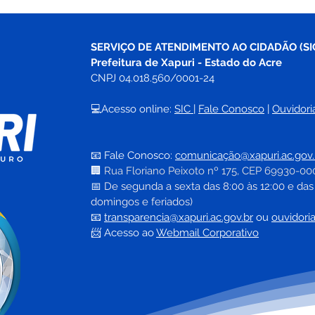
SERVIÇO DE ATENDIMENTO AO CIDADÃO (SI
Prefeitura de Xapuri - Estado do Acre
CNPJ 04.018.560/0001-24
💻Acesso online: 
SIC 
| 
Fale Conosco
 | 
Ouvidori
📧 Fale Conosco: 
comunicação@xapuri.ac.gov.
🏢
Rua Floriano Peixoto nº 175, CEP 69930-00
📅
 De segunda a sexta das 8:00 às 12:00 e das
domingos e feriados)
📧
transparencia@xapuri.ac.gov.br
ou 
ouvidori
📨 Acesso ao 
Webmail Corporativo