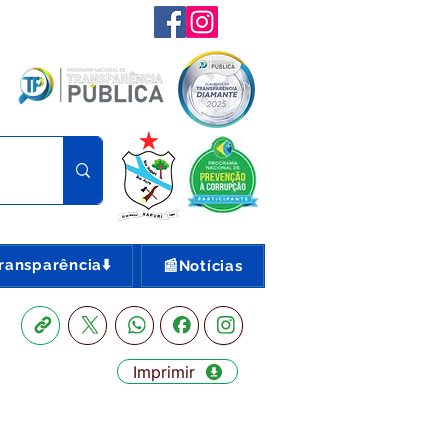
ransparência⬇️
📰Notícias
Imprimir