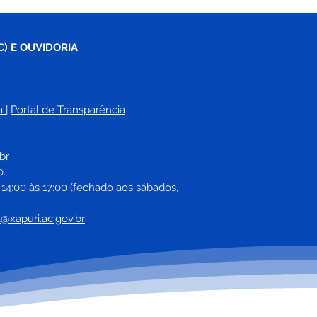
C) E OUVIDORIA
a
| 
Portal de Transparência
br
0.
 14:00 às 17:00 (fechado aos sábados, 
a@xapuri.ac.gov.br