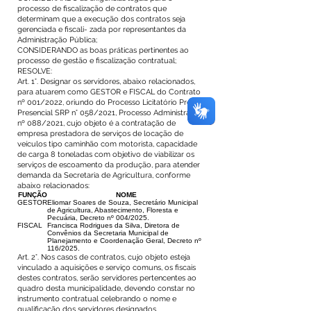
processo de fiscalização de contratos que
determinam que a execução dos contratos seja
gerenciada e fiscali- zada por representantes da
Administração Pública;
CONSIDERANDO as boas práticas pertinentes ao
processo de gestão e fiscalização contratual;
RESOLVE:
Art. 1°. Designar os servidores, abaixo relacionados,
para atuarem como GESTOR e FISCAL do Contrato
nº 001/2022, oriundo do Processo Licitatório Pregão
Presencial SRP n° 058/2021, Processo Administrativo
nº 088/2021, cujo objeto é a contratação de
empresa prestadora de serviços de locação de
veículos tipo caminhão com motorista, capacidade
de carga 8 toneladas com objetivo de viabilizar os
serviços de escoamento da produção, para atender
demanda da Secretaria de Agricultura, conforme
abaixo relacionados:
FUNÇÃO
NOME
GESTOR
Eliomar Soares de Souza, Secretário Municipal
de Agricultura, Abastecimento, Floresta e
Pecuária, Decreto nº 004/2025.
FISCAL
Francisca Rodrigues da Silva, Diretora de
Convênios da Secretaria Municipal de
Planejamento e Coordenação Geral, Decreto nº
116/2025.
Art. 2°. Nos casos de contratos, cujo objeto esteja
vinculado a aquisições e serviço comuns, os fiscais
destes contratos, serão servidores pertencentes ao
quadro desta municipalidade, devendo constar no
instrumento contratual celebrando o nome e
qualificação dos servidores designados.