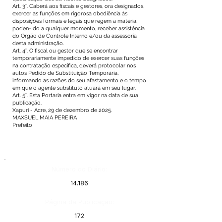
Art. 3°. Caberá aos fiscais e gestores, ora designados,
exercer as funções em rigorosa obediência às
disposições formais e legais que regem a matéria,
poden- do a qualquer momento, receber assistência
do Órgão de Controle Interno e/ou da assessoria
desta administração.
Art. 4°. O fiscal ou gestor que se encontrar
temporariamente impedido de exercer suas funções
na contratação específica, deverá protocolar nos
autos Pedido de Substituição Temporária,
informando as razões do seu afastamento e o tempo
em que o agente substituto atuará em seu lugar.
Art. 5°. Esta Portaria entra em vigor na data de sua
publicação.
Xapuri - Acre, 29 de dezembro de 2025.
MAXSUEL MAIA PEREIRA
Prefeito
Número do Diário:
14.186
Página da Publicação:
172