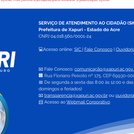
SERVIÇO DE ATENDIMENTO AO CIDADÃO (SI
Prefeitura de Xapuri - Estado do Acre
CNPJ 04.018.560/0001-24
💻Acesso online: 
SIC 
| 
Fale Conosco
 | 
Ouvidori
📧 Fale Conosco: 
comunicação@xapuri.ac.gov.
🏢
Rua Floriano Peixoto nº 175, CEP 69930-00
📅
 De segunda a sexta das 8:00 às 12:00 e das
domingos e feriados)
📧
transparencia@xapuri.ac.gov.br
ou 
ouvidori
📨 Acesso ao 
Webmail Corporativo