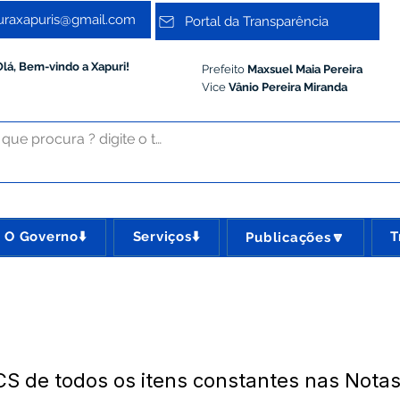
turaxapuris@gmail.com
Portal da Transparência
Olá, Bem-vindo a Xapuri!
Prefeito
Maxsuel Maia Pereira
Vice
Vânio Pereira Miranda
O Governo⬇️
Serviços⬇️
T
Publicações🔽
CS de todos os itens constantes nas Nota