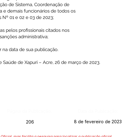
ção de Sistema, Coordenação de
ca e demais funcionários de todos os
s Nº 01 e 02 e 03 de 2023;
 pelos profissionais citados nos
 sanções administrativa;
r na data de sua publicação.
e Saúde de Xapuri – Acre, 26 de março de 2023.
Página da Publicação:
Data da Publicação:
8 de fevereiro de 2023
206
Oficial, mas facilita a pesquisa para localizar a publicação oficial.