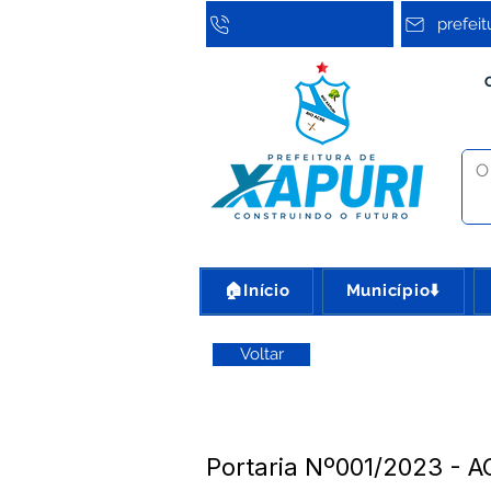
prefei
🏠Início
Município⬇️
Voltar
Portaria Nº001/2023 - A