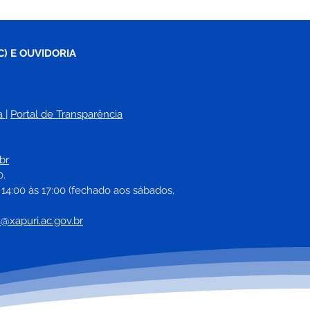
C) E OUVIDORIA
a
| 
Portal de Transparência
br
0.
 14:00 às 17:00 (fechado aos sábados, 
a@xapuri.ac.gov.br