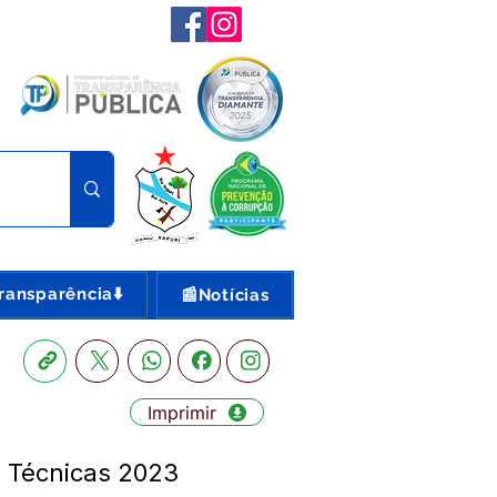
ransparência⬇️
📰Notícias
Imprimir
s Técnicas 2023