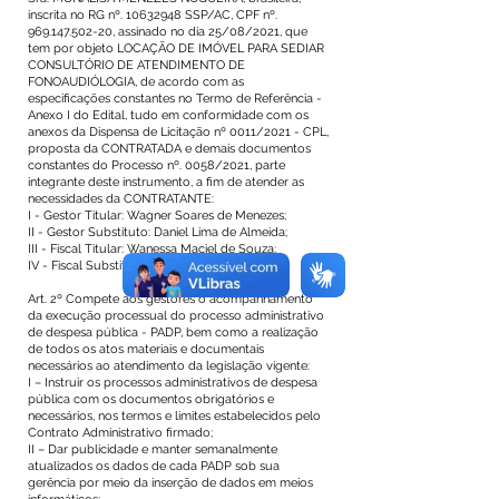
inscrita no RG nº.
10632948
SSP/AC, CPF nº.
969.147.502-20
, assinado no dia 25/08/2021, que
tem por objeto LOCAÇÃO DE IMÓVEL PARA SEDIAR
CONSULTÓRIO DE ATENDIMENTO DE
FONOAUDIÓLOGIA, de acordo com as
especificações constantes no Termo de Referência -
Anexo I do Edital, tudo em conformidade com os
anexos da Dispensa de Licitação nº 0011/2021 - CPL,
proposta da CONTRATADA e demais documentos
constantes do Processo nº. 0058/2021, parte
integrante deste instrumento, a fim de atender as
necessidades da CONTRATANTE:
I - Gestor Titular: Wagner Soares de Menezes;
II - Gestor Substituto: Daniel Lima de Almeida;
III - Fiscal Titular: Wanessa Maciel de Souza;
IV - Fiscal Substituto: Joice Lopes de Souza.
Art. 2º Compete aos gestores o acompanhamento
da execução processual do processo administrativo
de despesa pública - PADP, bem como a realização
de todos os atos materiais e documentais
necessários ao atendimento da legislação vigente:
I – Instruir os processos administrativos de despesa
pública com os documentos obrigatórios e
necessários, nos termos e limites estabelecidos pelo
Contrato Administrativo firmado;
II – Dar publicidade e manter semanalmente
atualizados os dados de cada PADP sob sua
gerência por meio da inserção de dados em meios