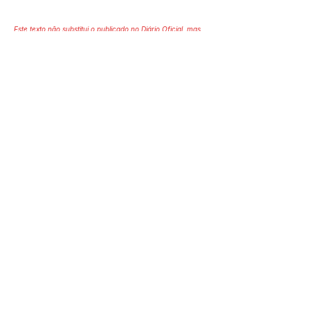
Este texto não substitui o publicado no Diário Oficial, mas
facilita a pesquisa para localizar a publicação oficial.