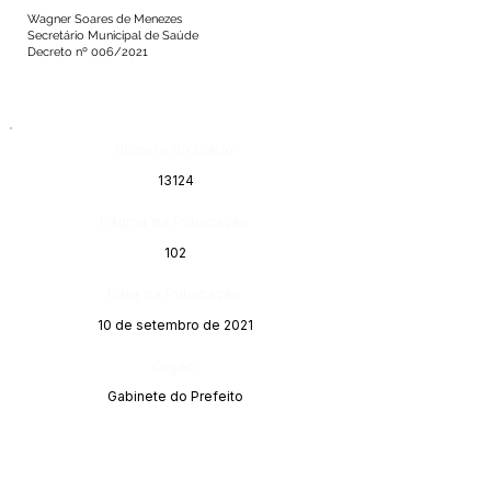
Wagner Soares de Menezes
Secretário Municipal de Saúde
Decreto nº 006/2021
Número do Diário:
13124
Página da Publicação:
102
Data da Publicação:
10 de setembro de 2021
Órgão:
Gabinete do Prefeito