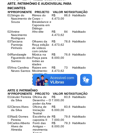
ARTE, PATRIMÔNIO E AUDIOVISUAL PARA
INICIANTES
Nº
PROPONENTE
PROJETO
VALOR
NOTA
SITUAÇÃO
01
Sérgio do
Ritmos do
R$
88,6
Habilitado
Nascimento de
Corpo –
4.473,00
Souza
Breakdance e
Capoeira em
Diálogo
02
Amine
Afro-dite
R$
84
Habilitado
Nascimento
4.473,62
Rodrigues
03
Tarciana
Olhares da
R$
78,6
Habilitado
Pantorja
Roça edição
4.473,62
Pinheiro
de vídeos
com celular
04
Randawgle
Música na
R$
76,6
Habilitado
Figueiredo dos
Praça para
8.000,00
Santos
todas as
idades
05
Ana Carolina
Raizes em
R$
73
Habilitado
Neves Santos
Movimento:
4.473,62
amostra de
dança afro na
cidade e zona
rural
ARTE E PATRIMÔNIO
Nº
PROPONENTE
PROJETO
VALOR
NOTA
SITUAÇÃO
01
Ueuler Ferreira
Oficina de
R$
83,6
Habilitado
da Silva
Desenho – O
7.000,00
poder da Arte
02
Clenes Alves
Oficina de
R$
83,6
Habilitado
da Silva
Iniciação
6.000,00
Teatral
03
Natã Gomes
Escolinha de
R$
79,6
Habilitado
Pereira
capoeira II
7.000,00
04
Carlos Alberto
Forró das
R$
79,3
Habilitado
Alves de
Antigas –
8.000,00
Almeida
movimenta
Xapuri