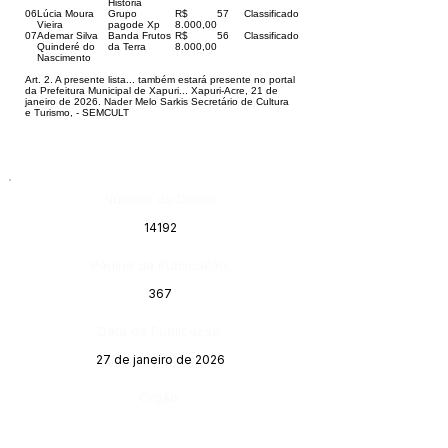
História
06
Lúcia Moura
Grupo
R$
57
Classificado
Vieira
pagode Xp
8.000,00
07
Ademar Silva
Banda Frutos
R$
56
Classificado
Quinderé do
da Terra
8.000,00
Nascimento
Art. 2. A presente lista... também estará presente no portal
da Prefeitura Municipal de Xapuri... Xapuri-Acre, 21 de
janeiro de 2026. Nader Melo Sarkis Secretário de Cultura
e Turismo, - SEMCULT
Número do Diário:
14192
Página da Publicação:
367
Data da Publicação:
27 de janeiro de 2026
Órgão: