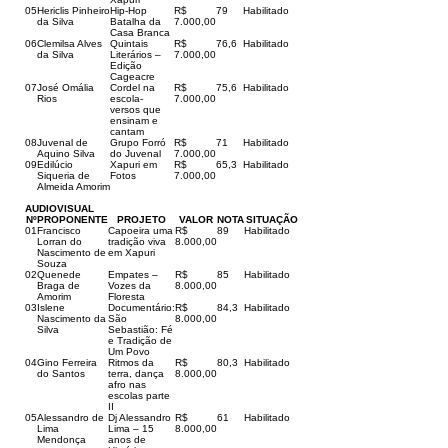
05
Hericlis Pinheiro
Hip-Hop
R$
79
Habilitado
da Silva
Batalha da
7.000,00
Casa Branca
06
Clemilsa Alves
Quintais
R$
76,6
Habilitado
da Silva
Literários –
7.000,00
Edição
Cageacre
07
José Omália
Cordel na
R$
75,6
Habilitado
Rios
escola-
7.000,00
versos que
ensinam e
cantam
08
Juvenal de
Grupo Forró
R$
71
Habilitado
Aquino Silva
do Juvenal
7.000,00
09
Edilúcio
Xapuri em
R$
65,3
Habilitado
Siqueria de
Fotos
7.000,00
Almeida Amorim
AUDIOVISUAL
Nº
PROPONENTE
PROJETO
VALOR
NOTA
SITUAÇÃO
01
Francisco
Capoeira uma
R$
89
Habilitado
Lorran do
tradição viva
8.000,00
Nascimento de
em Xapuri
Souza
02
Quenede
Empates –
R$
85
Habilitado
Braga de
Vozes da
8.000,00
Amorim
Floresta
03
Islene
Documentário:
R$
84,3
Habilitado
Nascimento da
São
8.000,00
Silva
Sebastião: Fé
e Tradição de
Um Povo
04
Gino Ferreira
Ritmos da
R$
80,3
Habilitado
do Santos
terra, dança
8.000,00
afro nas
escolas parte
II
05
Alessandro de
Dj Alessandro
R$
61
Habilitado
Lima
Lima – 15
8.000,00
Mendonça
anos de