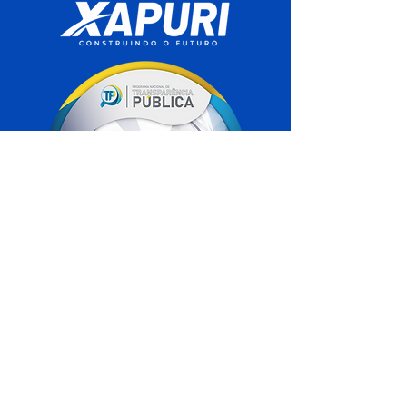
SERVIÇO DE ATENDIMENTO AO 
CIDADÃO (SIC) E OUVIDORIA
Prefeitura de Xapuri - Estado do Acre
CNPJ 04.018.560/0001-24
💻Acesso online: 
SIC 
| 
Fale Conosco
 | 
Ouvidoria
| 
Portal de Transparência