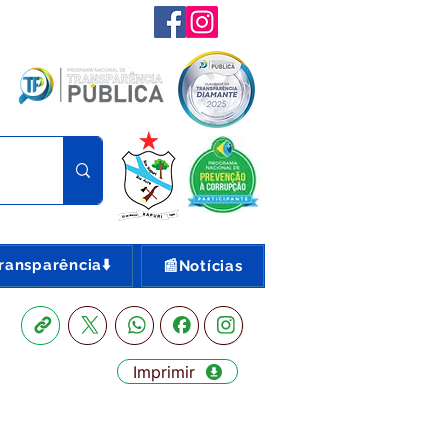
ransparência⬇️
📰Notícias
Imprimir