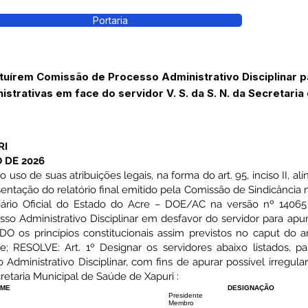
Portaria
tuírem Comissão de Processo Administrativo Disciplinar p
istrativas em face do servidor V. S. da S. N. da Secretaria
RI
 DE 2026
 uso de suas atribuições legais, na forma do art. 95, inciso II, a
tação do relatório final emitido pela Comissão de Sindicância 
iário Oficial do Estado do Acre – DOE/AC na versão nº 14065
so Administrativo Disciplinar em desfavor do servidor para apu
 os princípios constitucionais assim previstos no caput do ar
e; RESOLVE: Art. 1º Designar os servidores abaixo listados, pa
Administrativo Disciplinar, com fins de apurar possível irregula
cretaria Municipal de Saúde de Xapuri :
ME
DESIGNAÇÃO
Presidente
Membro