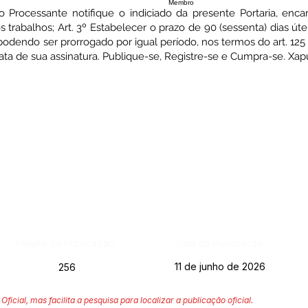
Membro
o Processante notifique o indiciado da presente Portaria, en
trabalhos; Art. 3º Estabelecer o prazo de 90 (sessenta) dias útei
dendo ser prorrogado por igual período, nos termos do art. 125 d
data de sua assinatura. Publique-se, Registre-se e Cumpra-se. Xapu
Página da Publicação:
Data da Publicação:
11 de junho de 2026
256
Oficial, mas facilita a pesquisa para localizar a publicação oficial.