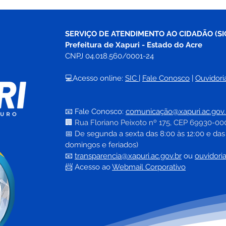
SERVIÇO DE ATENDIMENTO AO CIDADÃO (SI
Prefeitura de Xapuri - Estado do Acre
CNPJ 04.018.560/0001-24
💻Acesso online: 
SIC 
| 
Fale Conosco
 | 
Ouvidori
📧 Fale Conosco: 
comunicação@xapuri.ac.gov.
🏢
Rua Floriano Peixoto nº 175, CEP 69930-00
📅
 De segunda a sexta das 8:00 às 12:00 e das
domingos e feriados)
📧
transparencia@xapuri.ac.gov.br
ou 
ouvidori
📨 Acesso ao 
Webmail Corporativo