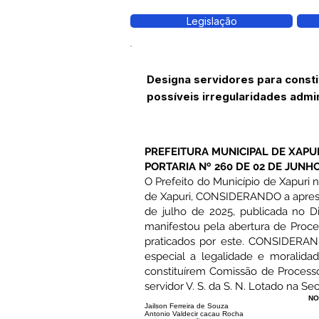
Legislação
Designa servidores para consti
possíveis irregularidades admin
PREFEITURA MUNICIPAL DE XAPU
PORTARIA Nº 260 DE 02 DE JUNHO
O Prefeito do Município de Xapuri no
de Xapuri, CONSIDERANDO a apresen
de julho de 2025, publicada no D
manifestou pela abertura de Proces
praticados por este. CONSIDERANDO
especial a legalidade e moralidad
constituírem Comissão de Processo 
servidor V. S. da S. N. Lotado na Se
NO
Jailson Ferreira de Souza
Antonio Valdecir cacau Rocha