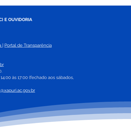
C) E OUVIDORIA
a
| 
Portal de Transparência
br
0.
 14:00 às 17:00 (fechado aos sábados, 
a@xapuri.ac.gov.br