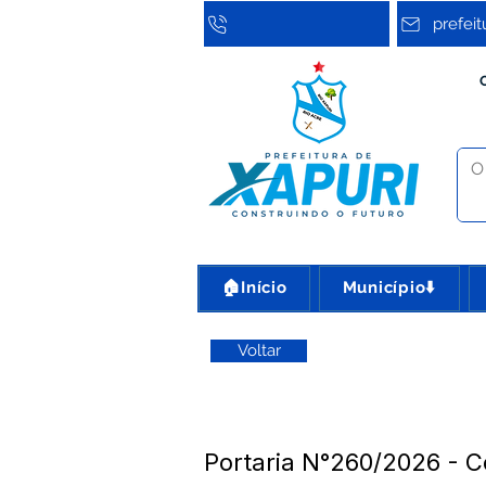
prefei
🏠Início
Município⬇️
Voltar
Portaria N°260/2026 - C