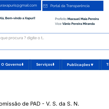
turaxapuris@gmail.com
Portal da Transparência
Olá, Bem-vindo a Xapuri!
Prefeito
Maxsuel Maia Pereira
Vice
Vânio Pereira Miranda
O Governo⬇️
Serviços⬇️
T
Publicações🔽
omissão de PAD - V. S. da S. N.