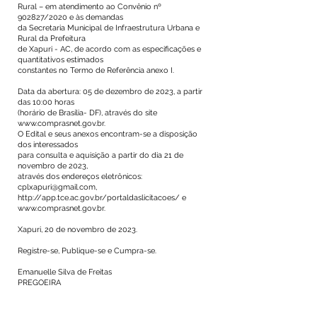
Rural – em atendimento ao Convênio nº
902827/2020 e às demandas
da Secretaria Municipal de Infraestrutura Urbana e
Rural da Prefeitura
de Xapuri - AC, de acordo com as especificações e
quantitativos estimados
constantes no Termo de Referência anexo I.
Data da abertura: 05 de dezembro de 2023, a partir
das 10:00 horas
(horário de Brasília- DF), através do site
www.comprasnet.gov.br
.
O Edital e seus anexos encontram-se a disposição
dos interessados
para consulta e aquisição a partir do dia 21 de
novembro de 2023,
através dos endereços eletrônicos:
cplxapuri@gmail.com
,
http://app.tce.ac.gov.br/portaldaslicitacoes/
e
www.comprasnet.gov.br
.
Xapuri, 20 de novembro de 2023.
Registre-se, Publique-se e Cumpra-se.
Emanuelle Silva de Freitas
PREGOEIRA