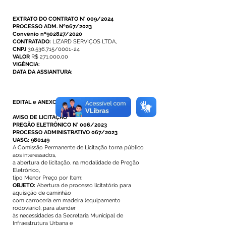
EXTRATO DO CONTRATO N° 009/2024
PROCESSO ADM. Nº067/2023
Convênio nº902827/2020
CONTRATADO:
LIZARD SERVIÇOS LTDA,
CNPJ
30.536.715/0001-24
VALOR
R$ 271.000,00
VIGÊNCIA:
DATA DA ASSIANTURA:
EDITAL e ANEXOS
AVISO DE LICITAÇÃO
PREGÃO ELETRÔNICO N° 006/2023
PROCESSO ADMINISTRATIVO 067/2023
UASG: 980149
A Comissão Permanente de Licitação torna público
aos interessados,
a abertura de licitação, na modalidade de Pregão
Eletrônico,
tipo Menor Preço por Item:
OBJETO:
Abertura de processo licitatório para
aquisição de caminhão
com carroceria em madeira (equipamento
rodoviário), para atender
às necessidades da Secretaria Municipal de
Infraestrutura Urbana e