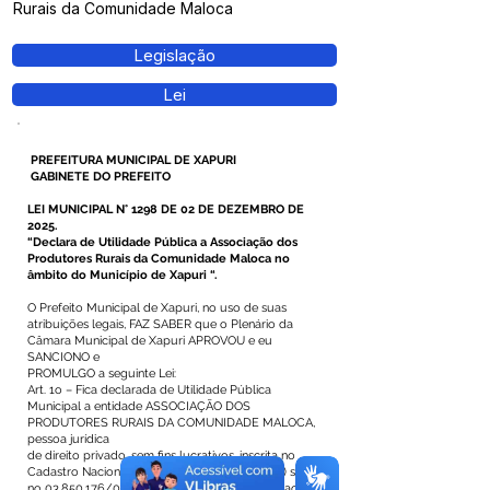
Rurais da Comunidade Maloca
Legislação
Lei
PREFEITURA MUNICIPAL DE XAPURI
GABINETE DO PREFEITO
LEI MUNICIPAL N° 1298 DE 02 DE DEZEMBRO DE
2025.
“Declara de Utilidade Pública a Associação dos
Produtores Rurais da Comunidade Maloca no
âmbito do Município de Xapuri “.
O Prefeito Municipal de Xapuri, no uso de suas
atribuições legais, FAZ SABER que o Plenário da
Câmara Municipal de Xapuri APROVOU e eu
SANCIONO e
PROMULGO a seguinte Lei:
Art. 1o – Fica declarada de Utilidade Pública
Municipal a entidade ASSOCIAÇÃO DOS
PRODUTORES RURAIS DA COMUNIDADE MALOCA,
pessoa jurídica
de direito privado, sem fins lucrativos, inscrita no
Cadastro Nacional de Pessoas Jurídicas (CNPJ) sob o
no
03.850.176
/0001-20, com sede e administração