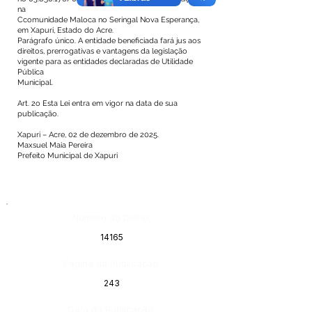
na
Ccomunidade Maloca no Seringal Nova Esperança,
em Xapuri, Estado do Acre.
Parágrafo único. A entidade beneficiada fará jus aos
direitos, prerrogativas e vantagens da legislação
vigente para as entidades declaradas de Utilidade
Pública
Municipal.
Art. 2o Esta Lei entra em vigor na data de sua
publicação.
Xapuri – Acre, 02 de dezembro de 2025.
Maxsuel Maia Pereira
Prefeito Municipal de Xapuri
Número do Diário:
14165
Página da Publicação:
243
Data da Publicação: