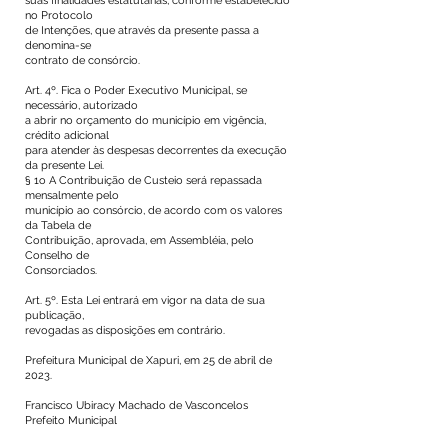
suas finalidades estatutárias, conforme estabelecido
no Protocolo
de Intenções, que através da presente passa a
denomina-se
contrato de consórcio.
Art. 4º. Fica o Poder Executivo Municipal, se
necessário, autorizado
a abrir no orçamento do município em vigência,
crédito adicional
para atender às despesas decorrentes da execução
da presente Lei.
§ 1o A Contribuição de Custeio será repassada
mensalmente pelo
município ao consórcio, de acordo com os valores
da Tabela de
Contribuição, aprovada, em Assembléia, pelo
Conselho de
Consorciados.
Art. 5º. Esta Lei entrará em vigor na data de sua
publicação,
revogadas as disposições em contrário.
Prefeitura Municipal de Xapuri, em 25 de abril de
2023.
Francisco Ubiracy Machado de Vasconcelos
Prefeito Municipal