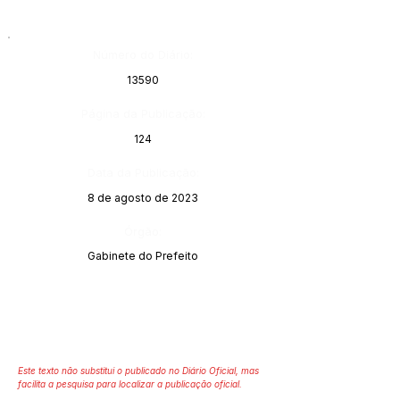
Número do Diário:
13590
Página da Publicação:
124
Data da Publicação:
8 de agosto de 2023
Órgão:
Gabinete do Prefeito
Este texto não substitui o publicado no Diário Oficial, mas
facilita a pesquisa para localizar a publicação oficial.