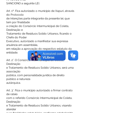
SANCIONO a seguinte LEI.
Art. 1º. Fica autorizado o município de Xapuri, através
do Protocolo
de Intenções parte integrante da presente lei, que
tem por finalidade
a criação do Consórcio Intermunicipal de Coleta,
Destinação e
Tratamento de Resíduos Solido Urbanos, ficando o
Chefe do Poder
Executivo, autorizado a manifestar sua expressa
anuência em assembléia,
em relação a aprovação do respectivo estatuto da
entidade.
Art. 2°. O Consórcio Intermunicipal de Coleta,
Destinação
e Tratamento de Resíduos Solido Urbanos, será uma
associação
pública, com personalidade jurídica de direito
público e natureza
autárquica.
Art. 3°. Fica o município autorizado a firmar contrato
de rateio
com o referido Consórcio Intermunicipal de Coleta,
Destinação
e Tratamento de Resíduos Solido Urbanos, visando
atender