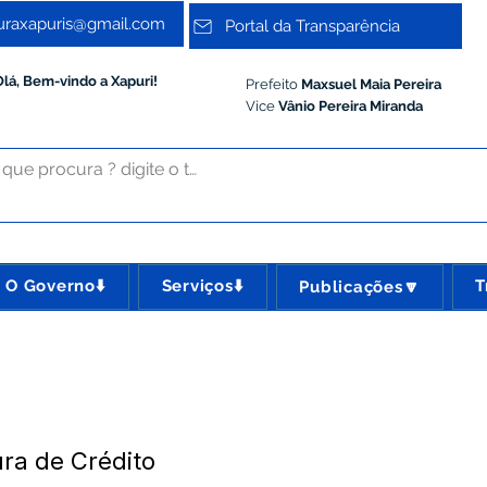
turaxapuris@gmail.com
Portal da Transparência
Olá, Bem-vindo a Xapuri!
Prefeito
Maxsuel Maia Pereira
Vice
Vânio Pereira Miranda
O Governo⬇️
Serviços⬇️
T
Publicações🔽
ura de Crédito