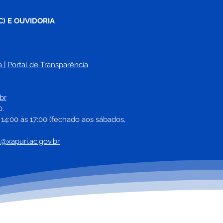
C) E OUVIDORIA
a
| 
Portal de Transparência
br
0.
 14:00 às 17:00 (fechado aos sábados, 
a@xapuri.ac.gov.br