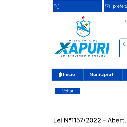
prefei
🏠Início
Município⬇️
Voltar
Lei N°1157/2022 - Abert