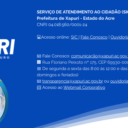
SERVIÇO DE ATENDIMENTO AO CIDADÃO (SI
Prefeitura de Xapuri - Estado do Acre
CNPJ 04.018.560/0001-24
💻Acesso online: 
SIC 
| 
Fale Conosco
 | 
Ouvidori
📧 Fale Conosco: 
comunicação@xapuri.ac.gov.
🏢
Rua Floriano Peixoto nº 175, CEP 69930-00
📅
 De segunda a sexta das 8:00 às 12:00 e das
domingos e feriados)
📧
transparencia@xapuri.ac.gov.br
ou 
ouvidori
📨 Acesso ao 
Webmail Corporativo