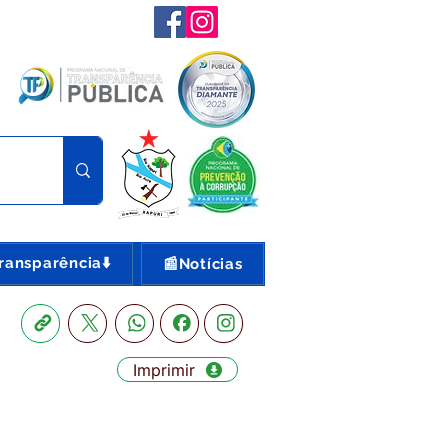
ransparência⬇️
📰Notícias
Imprimir