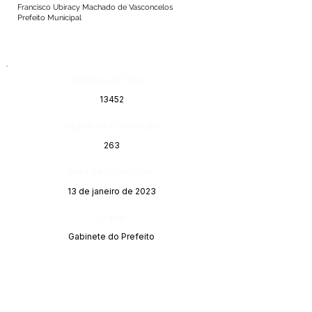
Francisco Ubiracy Machado de Vasconcelos
Prefeito Municipal
Número do Diário:
13452
Página da Publicação:
263
Data da Publicação:
13 de janeiro de 2023
Órgão:
Gabinete do Prefeito