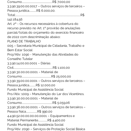
Consumo....................................................R$ 7.000,00
3.3.90.39.00.00.0017
– Outros serviços de terceiros –
Pessoa jurídica............R$ 6.000,00.
Total:...............................................................................................................R$
142.184,56
Art. 2º - Os recursos necessários à cobertura do
recurso previsto no Art. 1º provirão de anulações
parcial/totais do orçamento do exercício financeiro
de 2022 com descriminação abaixo:
PLANO DE TRABALHO
005 – Secretaria Municipal de Cidadania, Trabalho e
Bem Estar Social
Proj/Ativ: 1090 - Manutenção das Atividades do
Conselho Tutelar
3.3.90.14.00.00.0001
– Diárias
Civil...................................................................R$ 1.100,00
3.3.90.30.00.00.0001
– Material de
Consumo..................................................R$ 25.000,00
3.3.90.39.00.00.0001
– Outros serviços de terceiros –
Pessoa jurídica...........R$ 12.000,00
Fundo Municipal de Assistência Social
Pro/Ativ: 1009 – Manutenção do Lar dos Vicentinos.
3.3.90.30.00.00.0001
– Material de
Consumo....................................................R$ 5.059,06
3.3.90.36.00.00.0001
– Outros serviços de terceiros –
Pessoa física...................R$ 990,00
4.4.90.52.00.00.00.00
.0001 – Equipamentos e
Material Permanente................R$ 4.400,00
Fundo Municipal de Assistência Social
Proj/Ativ: 2090 – Serviços de Proteção Social Básica