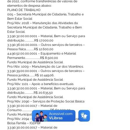
de 2022, conforme transferências de valores de
elementos de despesa abaixo:
PLANO DE TRABALHO
005 – Secretaria Municipal de Cidadania, Trabalho e
Bem Estar Social
Proj/Ativ: 2018 – Manutenção das Atividades da
Secretaria Municipal de Cidadania, Trabalho e Bem
Estar Social.
3.3.90.32.00.00.0001
– Material, Bem ou Serviço para
distribuição.................R$ 17.000,00
3.3.90.36.00.00.0001
– Outros serviços de terceiros –
Pessoa física..............R$ 12.600,00
4.4.90.52.00.00.0001
– Equipamento e Material
Permanente..........................R$ 8.500,00
Fundo Municipal de Assistência Social
Pro/Ativ: 1009 – Manutenção do Lar dos Vicentinos.
3.3.90.39.00.00.0001
– Outros serviços de terceiros –
Pessoa jurídica..........R$ 10.449,06.
Fundo Municipal de Assistência Social
Proj/Ativ: 1101 – Apoio a benefícios eventuais
3.3.90.32.00.00.0001
– Material, Bem ou Serviço para
distribuição................R$ 20.635,50
Fundo Municipal de Assistência Social
Proj/Ativ: 2090 – Serviços de Proteção Social Básica
3.3.90.30.00.00.0017
– Material de
Consumo.................................................R$ 60.000,00
Fundo Municipal de Assistência Social
Proj/Ativ: 2094 – Apoio a organização do Programa
Bolsa Família – IGDPBF
3.3.90.30.00.00.0017
– Material de