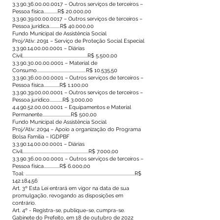
3.3.90.36.00.00.0017
– Outros serviços de terceiros –
Pessoa física..............R$ 20.000,00
3.3.90.39.00.00.0017
– Outros serviços de terceiros –
Pessoa jurídica...........R$ 40.000,00
Fundo Municipal de Assistência Social
Proj/Ativ: 2091 – Serviço de Proteção Social Especial
3.3.90.14.00.00.0001
– Diárias
Civil..................................................................R$ 5.500,00
3.3.90.30.00.00.0001
– Material de
Consumo..................................................R$ 10.535,50
3.3.90.36.00.00.0001
– Outros serviços de terceiros –
Pessoa física................R$ 1.100,00
3.3.90.39.00.00.0001
– Outros serviços de terceiros –
Pessoa jurídico.............R$ 3.000,00
4.4.90.52.00.00.0001
– Equipamentos e Material
Permanente.............................R$ 500,00
Fundo Municipal de Assistência Social
Proj/Ativ: 2094 – Apoio a organização do Programa
Bolsa Família – IGDPBF
3.3.90.14.00.00.0001
– Diárias
Civil...................................................................R$ 7.000,00
3.3.90.36.00.00.0001
– Outros serviços de terceiros –
Pessoa física................R$ 6.000,00
Toal: ...............................................................................................................R$
142.184,56
Art. 3º Esta Lei entrará em vigor na data de sua
promulgação, revogando as disposições em
contrário.
Art. 4º - Registra-se, publique-se, cumpra-se.
Gabinete do Prefeito, em 18 de outubro de 2022