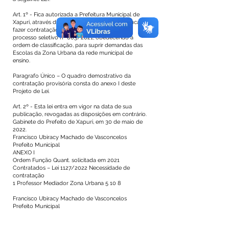
Art. 1º - Fica autorizada a Prefeitura Municipal de
Xapuri, através da Secretaria Municipal de Educação,
fazer contratação provisória de candidatos do
processo seletivo nº 003/2021, obedecendo à
ordem de classificação, para suprir demandas das
Escolas da Zona Urbana da rede municipal de
ensino.
Paragrafo Único – O quadro demostrativo da
contratação provisória consta do anexo I deste
Projeto de Lei.
Art. 2º - Esta lei entra em vigor na data de sua
publicação, revogadas as disposições em contrário.
Gabinete do Prefeito de Xapuri, em 30 de maio de
2022.
Francisco Ubiracy Machado de Vasconcelos
Prefeito Municipal
ANEXO I
Ordem Função Quant. solicitada em 2021
Contratados – Lei 1127/2022 Necessidade de
contratação
1 Professor Mediador Zona Urbana 5 10 8
Francisco Ubiracy Machado de Vasconcelos
Prefeito Municipal