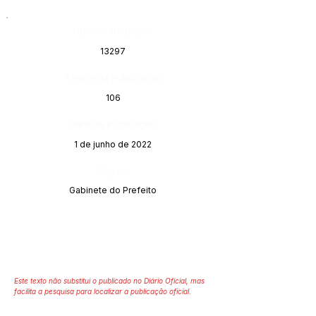
Número do Diário:
13297
Página da Publicação:
106
Data da Publicação:
1 de junho de 2022
Órgão:
Gabinete do Prefeito
Este texto não substitui o publicado no Diário Oficial, mas
facilita a pesquisa para localizar a publicação oficial.