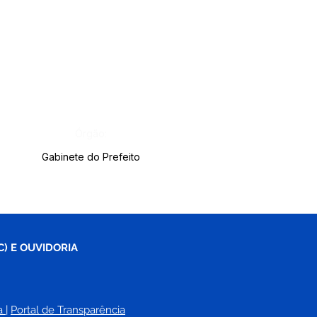
Órgão:
Gabinete do Prefeito
C) E OUVIDORIA
a
| 
Portal de Transparência