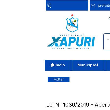
prefei
🏠Início
Município⬇️
Voltar
Lei N° 1030/2019 - Abert