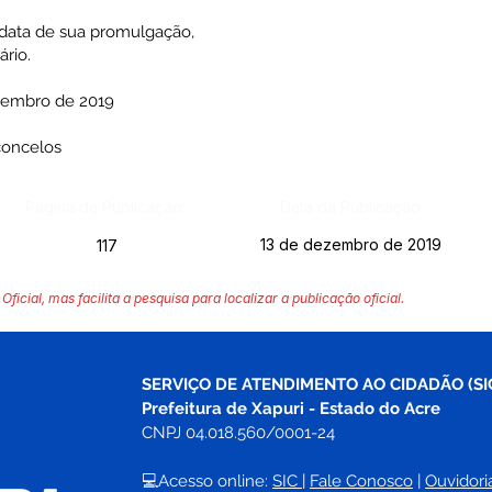
a data de sua promulgação,
rio.
ezembro de 2019
concelos
Página da Publicação:
Data da Publicação:
13 de dezembro de 2019
117
Oficial, mas facilita a pesquisa para localizar a publicação oficial.
SERVIÇO DE ATENDIMENTO AO CIDADÃO (SI
Prefeitura de Xapuri - Estado do Acre
CNPJ 04.018.560/0001-24
💻Acesso online: 
SIC 
| 
Fale Conosco
 | 
Ouvidori