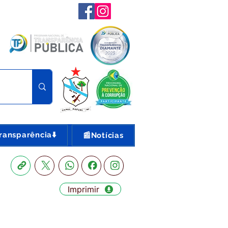
ransparência⬇️
📰Notícias
Imprimir