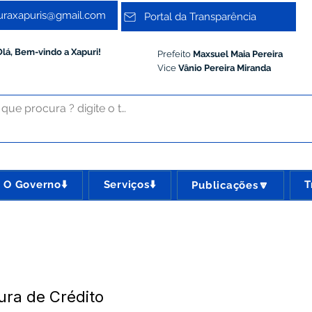
turaxapuris@gmail.com
Portal da Transparência
Olá, Bem-vindo a Xapuri!
Prefeito
Maxsuel Maia Pereira
Vice
Vânio Pereira Miranda
O Governo⬇️
Serviços⬇️
T
Publicações🔽
ura de Crédito