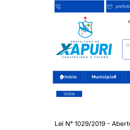
prefei
🏠Início
Município⬇️
Voltar
Lei N° 1029/2019 - Abert