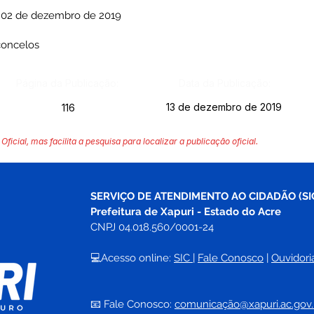
m 02 de dezembro de 2019
concelos
Página da Publicação:
Data da Publicação:
13 de dezembro de 2019
116
Oficial, mas facilita a pesquisa para localizar a publicação oficial.
SERVIÇO DE ATENDIMENTO AO CIDADÃO (SI
Prefeitura de Xapuri - Estado do Acre
CNPJ 04.018.560/0001-24
💻Acesso online: 
SIC 
| 
Fale Conosco
 | 
Ouvidori
📧 Fale Conosco: 
comunicação@xapuri.ac.gov.