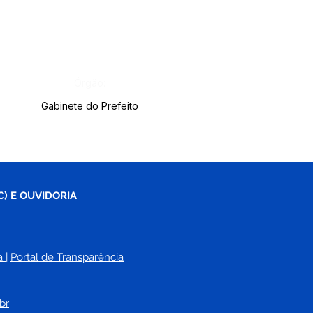
Órgão:
Gabinete do Prefeito
C) E OUVIDORIA
a
| 
Portal de Transparência
br