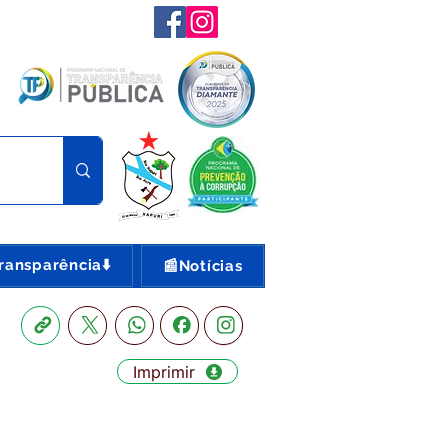
ransparência⬇️
📰Notícias
Imprimir