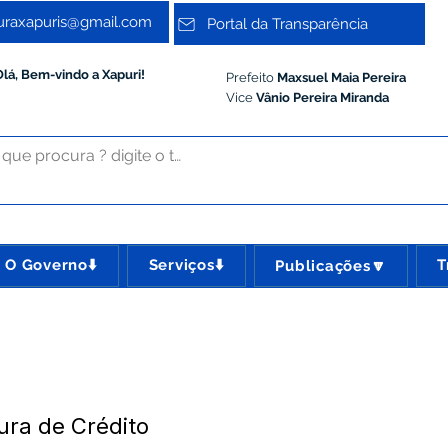
turaxapuris@gmail.com
Portal da Transparência
Olá, Bem-vindo a Xapuri!
Prefeito
Maxsuel Maia Pereira
Vice
Vânio Pereira Miranda
O Governo⬇️
Serviços⬇️
T
Publicações🔽
ura de Crédito