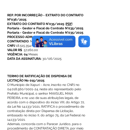
REP. POR INCORREÇÃO - EXTRATO DO CONTRATO
Nº036/2025
EXTRATO DO CONTRATO N°035/2025
(
PDF
)
Portaria - Gestor e Fiscal do Contrato N°035/2025
Portaria - Gestor e Fiscal do Contrato N°035/2025
PROCESSO ADM. N°046/2025
CONTRATADO:
M. M. FADUL - ME
CNPJ
18.515.354/0001-34
VALOR R$
57.260,00
VIGÊNCIA: 04
Meses
DATA DA ASSINATURA:
30/06/2025
TERMO DE RATIFICAÇÃO DE DISPENSA DE
LICITAÇÃO No 015/2025
O Município de Xapuri - Acre, inscrito no CNPJ no
04.018.560
/0001-24, neste ato representado pelo
Prefeito Municipal, o senhor MAXSUEL MAIA
PEREIRA, e no uso de suas atribuições legais, de
acordo com o dispositivo do inciso VIII, do Artigo 72,
da Lei No 14.133/2021, RATIFICA o procedimento de
contratação direta por Dispensa de Licitação,
embasado no inciso II, do artigo 75, da Lei Federal no
14.133/2021.
Ademais, concorda com o Parecer Jurídico, para o
procedimento de CONTRATAÇÃO DIRETA, por meio