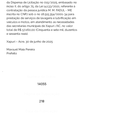
da Dispensa de Licitação no 015/2025, embasado no
inciso II, do artigo 75, da Lei 14.133/2021, referente à
contratação da pessoa jurídica M. M. FADUL - ME
inscrita no CNPJ sob o no
18.515.354
/0001-34 para
prestação de serviços de lavagens e lubrificação em
veículos e motos, em atendimento as necessidades
das secretarias municipais de Xapuri /AC, no valor
total de R$ 57.260,00 (Cinquenta e sete mil, duzentos
e sessenta reais).
Xapuri – Acre, 30 de junho de 2025
Maxsuel Maia Pereira
Prefeito
Número do Diário:
14055
Página da Publicação:
218
Data da Publicação: