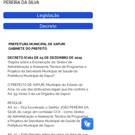
PEREIRA DA SILVA
Legislação
Decreto
PREFEITURA MUNICIPAL DE XAPURI
GABINETE DO PREFEITO
DECRETO N°262 DE 05 DE DEZEMBRO DE 2025
“Dispõe sobre a Exoneração do Diretor de
Administração e Assessoria Técnica de Programas e
Projetos da Secretaria Municipal de Saúde da
Prefeitura Municipal de Xapuri”.
O PREFEITO DE XAPURI, Município do Estado do
Acre, no uso das atribuições legais que lhe confere o
Art. 59, Inciso II da Lei Orgânica de Xapuri.
RESOLVE:
Art. 1o – Fica Exonerado o Senhor JOÃO PEREIRA DA
SILVA, do cargo em comissão CCII – como Diretor
de Administração e Assessoria Técnica de Programas
e Projetos da Secretaria Municipal de Saúde da
Prefeitura Municipal de Xapuri.
Art. 2o – Este Decreto entra em vigor na data de sua