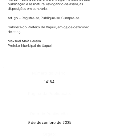
publicação e assinatura, revogando-se assim, as
disposições em contrário.
Art. 3o – Registre-se, Publique-se, Cumpra-se.
Gabinete do Prefeito de Xapuri, em 05 de dezembro
de 2025.
Maxsuel Maia Pereira
Prefeito Municipal de Xapuri
Número do Diário:
14164
Página da Publicação:
Data da Publicação:
9 de dezembro de 2025
Órgão: