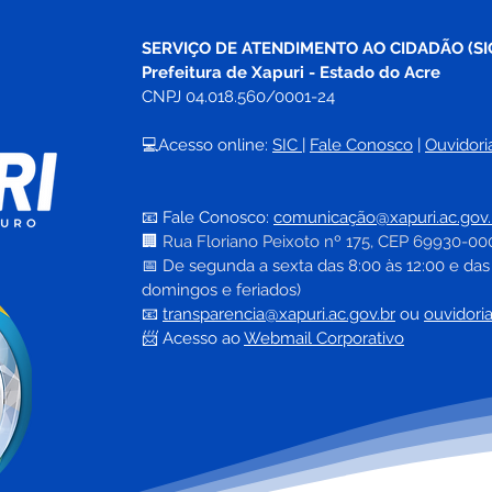
SERVIÇO DE ATENDIMENTO AO CIDADÃO (SI
Prefeitura de Xapuri - Estado do Acre
CNPJ 04.018.560/0001-24
💻Acesso online: 
SIC 
| 
Fale Conosco
 | 
Ouvidori
📧 Fale Conosco: 
comunicação@xapuri.ac.gov.
🏢
Rua Floriano Peixoto nº 175, CEP 69930-00
📅
 De segunda a sexta das 8:00 às 12:00 e das
domingos e feriados)
📧
transparencia@xapuri.ac.gov.br
ou 
ouvidori
📨 Acesso ao 
Webmail Corporativo