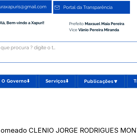
turaxapuris@gmail.com
Portal da Transparência
Olá, Bem-vindo a Xapuri!
Prefeito
Maxsuel Maia Pereira
Vice
Vânio Pereira Miranda
O Governo⬇️
Serviços⬇️
T
Publicações🔽
 Nomeado CLENIO JORGE RODRIGUES MON