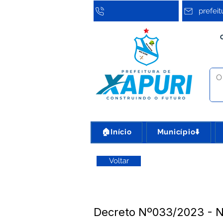
prefei
🏠Início
Município⬇️
Voltar
Decreto Nº033/2023 -