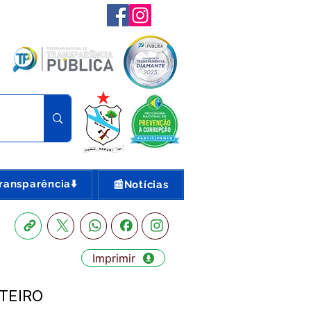
ransparência⬇️
📰Notícias
Imprimir
TEIRO