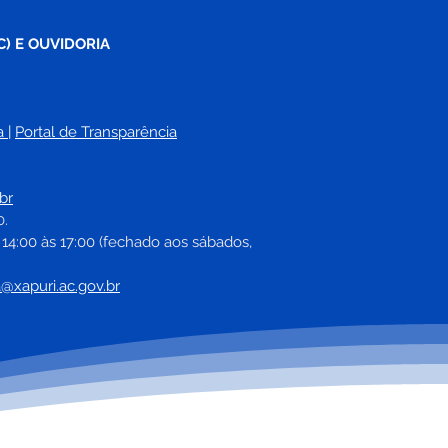
C) E OUVIDORIA
a
| 
Portal de Transparência
br
0.
 14:00 às 17:00 (fechado aos sábados, 
a@xapuri.ac.gov.br