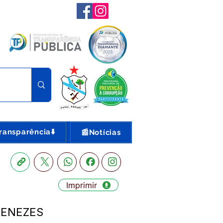
ransparência⬇️
📰Notícias
Imprimir
 MENEZES