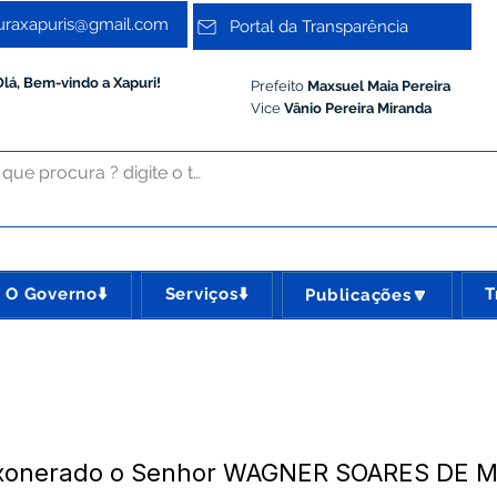
turaxapuris@gmail.com
Portal da Transparência
Olá, Bem-vindo a Xapuri!
Prefeito
Maxsuel Maia Pereira
Vice
Vânio Pereira Miranda
O Governo⬇️
Serviços⬇️
T
Publicações🔽
 Exonerado o Senhor WAGNER SOARES DE