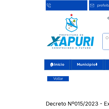
prefei
🏠Início
Município⬇️
Voltar
Decreto Nº015/2023 -