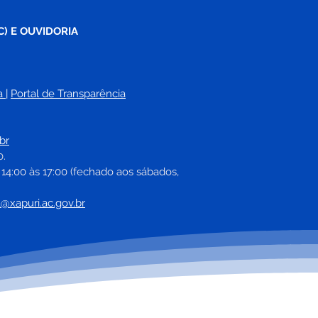
C) E OUVIDORIA
a
| 
Portal de Transparência
br
0.
 14:00 às 17:00 (fechado aos sábados, 
a@xapuri.ac.gov.br