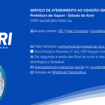
SERVIÇO DE ATENDIMENTO AO CIDADÃO (SI
Prefeitura de Xapuri - Estado do Acre
CNPJ 04.018.560/0001-24
💻Acesso online: 
SIC 
| 
Fale Conosco
 | 
Ouvidori
📧 Fale Conosco: 
comunicação@xapuri.ac.gov.
🏢
Rua Floriano Peixoto nº 175, CEP 69930-00
📅
 De segunda a sexta das 8:00 às 12:00 e das
domingos e feriados)
📧
transparencia@xapuri.ac.gov.br
ou 
ouvidori
📨 Acesso ao 
Webmail Corporativo