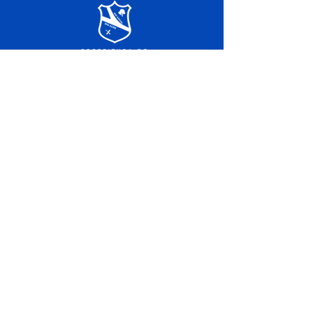
SERVIÇO DE ATENDIMENTO AO 
CIDADÃO (SIC) E OUVIDORIA
Prefeitura de Xapuri - Estado do Acre