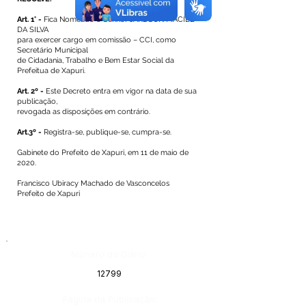
Art. 1° -
Fica Nomeado o Senhor JARDSON MACIEL
DA SILVA
para exercer cargo em comissão – CCI, como
Secretário Municipal
de Cidadania, Trabalho e Bem Estar Social da
Prefeitua de Xapuri.
Art. 2º -
Este Decreto entra em vigor na data de sua
publicação,
revogada as disposições em contrário.
Art.3º -
Registra-se, publique-se, cumpra-se.
Gabinete do Prefeito de Xapuri, em 11 de maio de
2020.
Francisco Ubiracy Machado de Vasconcelos
Prefeito de Xapuri
Número do Diário:
12799
Página da Publicação: