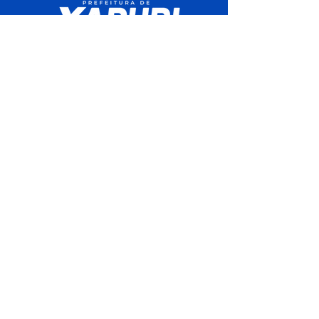
SERVIÇO DE ATENDIMENTO AO 
CIDADÃO (SIC) E OUVIDORIA
Prefeitura de Xapuri - Estado do Acre
CNPJ 04.018.560/0001-24
💻Acesso online: 
SIC 
| 
Fale Conosco
 | 