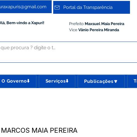
turaxapuris@gmail.com
Portal da Transparência
Olá, Bem-vindo a Xapuri!
Prefeito
Maxsuel Maia Pereira
Vice
Vânio Pereira Miranda
O Governo⬇️
Serviços⬇️
T
Publicações🔽
- MARCOS MAIA PEREIRA