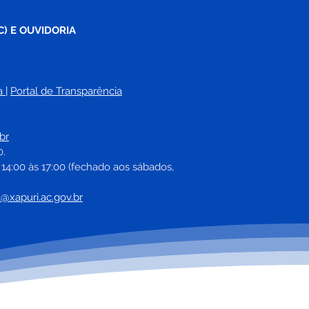
C) E OUVIDORIA
a
| 
Portal de Transparência
br
0.
 14:00 às 17:00 (fechado aos sábados, 
a@xapuri.ac.gov.br