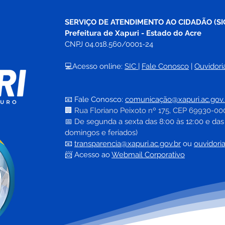
SERVIÇO DE ATENDIMENTO AO CIDADÃO (SI
Prefeitura de Xapuri - Estado do Acre
CNPJ 04.018.560/0001-24
💻Acesso online: 
SIC 
| 
Fale Conosco
 | 
Ouvidori
📧 Fale Conosco: 
comunicação@xapuri.ac.gov.
🏢
Rua Floriano Peixoto nº 175, CEP 69930-00
📅
 De segunda a sexta das 8:00 às 12:00 e das
domingos e feriados)
📧
transparencia@xapuri.ac.gov.br
ou 
ouvidori
📨 Acesso ao 
Webmail Corporativo