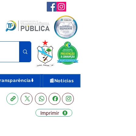
ransparência⬇️
📰Notícias
Imprimir