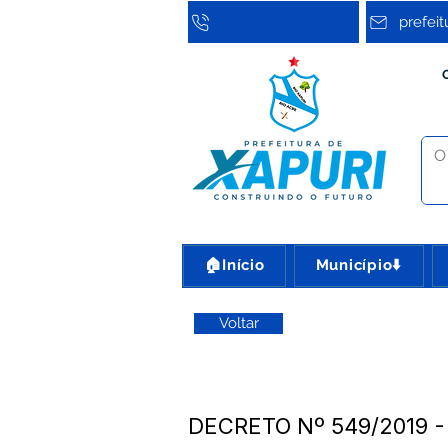
prefei
🏠Início
Município⬇️
Voltar
DECRETO Nº 549/2019 