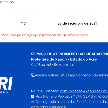
concelos
Página da Publicação:
Data da Publicação:
28 de setembro de 2021
117
Oficial, mas facilita a pesquisa para localizar a publicação oficial.
SERVIÇO DE ATENDIMENTO AO CIDADÃO (SI
Prefeitura de Xapuri - Estado do Acre
CNPJ 04.018.560/0001-24
💻Acesso online: 
SIC 
| 
Fale Conosco
 | 
Ouvidori
📧 Fale Conosco: 
comunicação@xapuri.ac.gov.
🏢
Rua Floriano Peixoto nº 175, CEP 69930-00
📅
 De segunda a sexta das 8:00 às 12:00 e das
domingos e feriados)