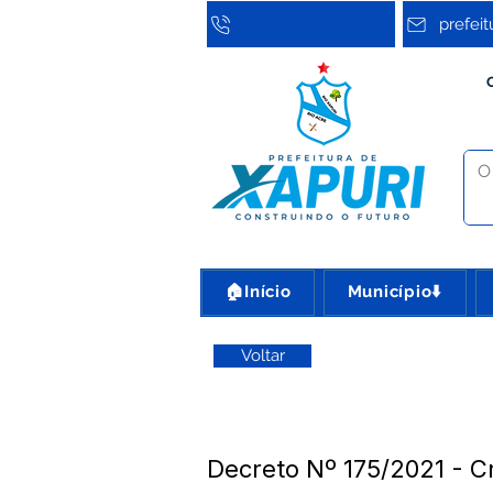
prefei
🏠Início
Município⬇️
Voltar
Decreto Nº 175/2021 - C