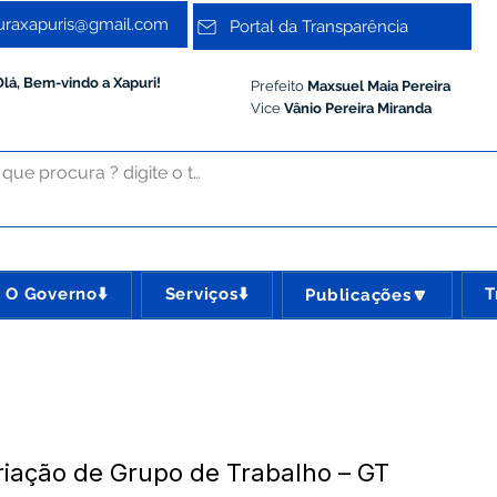
turaxapuris@gmail.com
Portal da Transparência
Olá, Bem-vindo a Xapuri!
Prefeito
Maxsuel Maia Pereira
Vice
Vânio Pereira Miranda
O Governo⬇️
Serviços⬇️
T
Publicações🔽
riação de Grupo de Trabalho – GT