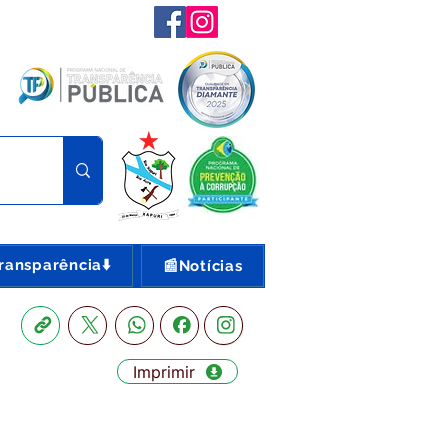
ransparência⬇️
📰Notícias
Imprimir