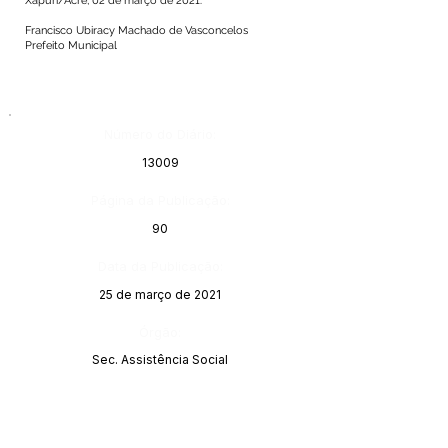
Xapuri/Acre, 02 de março de 2021.
Francisco Ubiracy Machado de Vasconcelos
Prefeito Municipal
Número do Diário:
13009
Página da Publicação:
90
Data da Publicação:
25 de março de 2021
Órgão:
Sec. Assistência Social