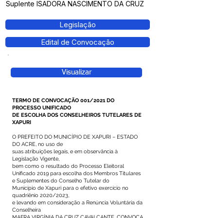
Suplente ISADORA NASCIMENTO DA CRUZ
Legislação
Edital de Convocação
Visualizar
TERMO DE CONVOCAÇÃO 001/2021 DO
PROCESSO UNIFICADO
DE ESCOLHA DOS CONSELHEIROS TUTELARES DE
XAPURI
O PREFEITO DO MUNICÍPIO DE XAPURI – ESTADO
DO ACRE, no uso de
suas atribuições legais, e em observância à
Legislação Vigente,
bem como o resultado do Processo Eleitoral
Unificado 2019 para escolha dos Membros Titulares
e Suplementes do Conselho Tutelar do
Município de Xapuri para o efetivo exercício no
quadriênio 2020/2023,
e levando em consideração a Renúncia Voluntária da
Conselheira
MAFRA VIRGÍNIA DA CRUZ CAVALCANTE, CONVOCA