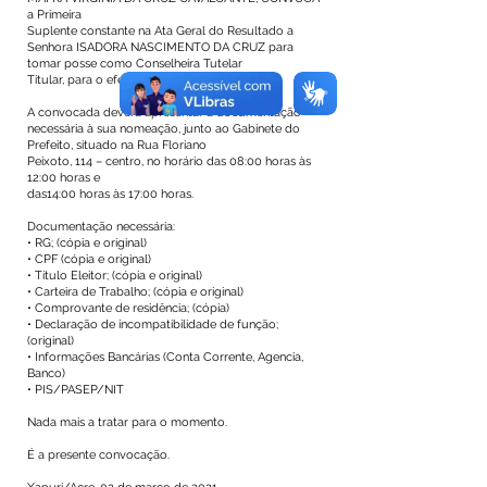
a Primeira
Suplente constante na Ata Geral do Resultado a
Senhora ISADORA NASCIMENTO DA CRUZ para
tomar posse como Conselheira Tutelar
Titular, para o efetivo exercício do mandato.
A convocada deverá apresentar a documentação
necessária à sua nomeação, junto ao Gabinete do
Prefeito, situado na Rua Floriano
Peixoto, 114 – centro, no horário das 08:00 horas às
12:00 horas e
das14:00 horas às 17:00 horas.
Documentação necessária:
• RG; (cópia e original)
• CPF (cópia e original)
• Título Eleitor; (cópia e original)
• Carteira de Trabalho; (cópia e original)
• Comprovante de residência; (cópia)
• Declaração de incompatibilidade de função;
(original)
• Informações Bancárias (Conta Corrente, Agencia,
Banco)
• PIS/PASEP/NIT
Nada mais a tratar para o momento.
É a presente convocação.