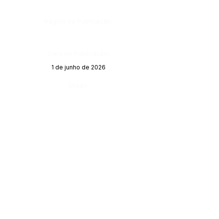
Página da Publicação:
Data da Publicação:
1 de junho de 2026
Órgão:
Este texto não substitui o publicado no Diário Oficial, mas
facilita a pesquisa para localizar a publicação oficial.