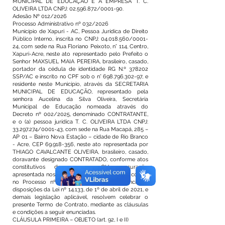
MUNICIPAL DE EDUCAÇÃO E A EMPRESA T. C.
OLIVEIRA LTDA CNPJ: 02.596.872/0001-90.
Adesão Nº 012/2026
Processo Administrativo nº 032/2026
Município de Xapuri - AC, Pessoa Jurídica de Direito
Público Interno, inscrita no CNPJ: 04.018.560/0001-
24, com sede na Rua Floriano Peixoto, n° 114, Centro,
Xapuri-Acre, neste ato representado pelo Prefeito o
Senhor MAXSUEL MAIA PEREIRA, brasileiro, casado,
portador da cédula de identidade RG N.º 378202
SSP/AC e inscrito no CPF sob o n° 698.796.302-97, e
residente neste Município, através da SECRETARIA
MUNICIPAL DE EDUCAÇÃO, representado pela
senhora Aucelina da Silva Oliveira, Secretária
Municipal de Educação nomeada através do
Decreto nº 002/2025, denominado CONTRATANTE,
e o (a) pessoa jurídica T. C. OLIVEIRA LTDA CNPJ:
33.297.274/0001-43, com sede na Rua Macapá, 285 –
AP 01 – Bairro Nova Estação – cidade de Rio Branco
- Acre, CEP 69.918-356, neste ato representada por
THIAGO CAVALCANTE OLIVEIRA, brasileiro, casado,
doravante designado CONTRATADO, conforme atos
constitutivos da empresa OU procuração
apresentada nos autos, tendo em vista o que consta
no Processo nº 012/2026. e em observância às
disposições da Lei nº 14.133, de 1º de abril de 2021, e
demais legislação aplicável, resolvem celebrar o
presente Termo de Contrato, mediante as cláusulas
e condições a seguir enunciadas.
CLÁUSULA PRIMEIRA – OBJETO (art. 92, I e II)