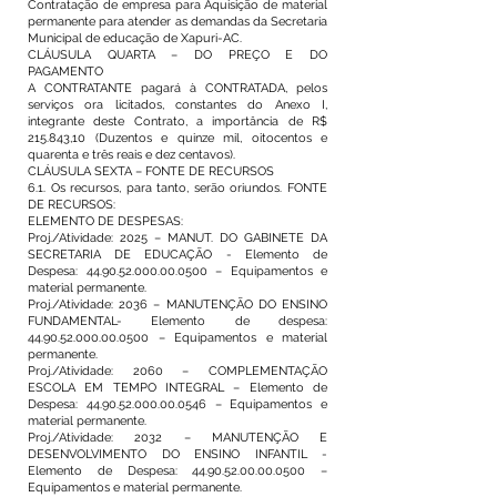
Contratação de empresa para Aquisição de material
permanente para atender as demandas da Secretaria
Municipal de educação de Xapuri-AC.
CLÁUSULA QUARTA – DO PREÇO E DO
PAGAMENTO
A CONTRATANTE pagará à CONTRATADA, pelos
serviços ora licitados, constantes do Anexo I,
integrante deste Contrato, a importância de R$
215.843,10 (Duzentos e quinze mil, oitocentos e
quarenta e três reais e dez centavos).
CLÁUSULA SEXTA – FONTE DE RECURSOS
6.1. Os recursos, para tanto, serão oriundos. FONTE
DE RECURSOS:
ELEMENTO DE DESPESAS:
Proj./Atividade: 2025 – MANUT. DO GABINETE DA
SECRETARIA DE EDUCAÇÃO - Elemento de
Despesa: 44.90.52.000.00.0500 – Equipamentos e
material permanente.
Proj./Atividade: 2036 – MANUTENÇÃO DO ENSINO
FUNDAMENTAL- Elemento de despesa:
44.90.52.000.00.0500 – Equipamentos e material
permanente.
Proj./Atividade: 2060 – COMPLEMENTAÇÃO
ESCOLA EM TEMPO INTEGRAL – Elemento de
Despesa: 44.90.52.000.00.0546 – Equipamentos e
material permanente.
Proj./Atividade: 2032 – MANUTENÇÃO E
DESENVOLVIMENTO DO ENSINO INFANTIL -
Elemento de Despesa: 44.90.52.00.00.0500 –
Equipamentos e material permanente.