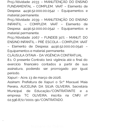
Proj./Atividade: 2033 – MANUTENÇÃO DO ENSINO
FUNDAMENTAL – COMPLEM. VAAT – Elemento de
Despesa: 44.90.52.000.00.0542 – Equipamentos e
material permanente.
Proj./Atividade: 2039 – MANUTENÇÃO DO ENSINO
INFANTIL – COMPLEM. VAAT – Elemento de
Despesa: 44.90.52.000.00.0542 – Equipamentos e
material permanente.
Proj./Atividade: 2067 – FUNDEB 30% - MANUT. DO
ENSINO INFANTIL – PRÉ ESCOLA – COMPLEM. VAAT
– Elemento de Despesa: 44.90.52.000.00.0540 –
Equipamentos e material permanente.
CLÁUSULA OITAVA - DA VIGÊNCIA CONTRATUAL
8.1. O presente Contrato terá vigência até o final do
exercício financeiro contados a partir de sua
assinatura, podendo ser prorrogado por igual
período.
Xapuri - Acre, 13 de março de 2026.
Assinam: Prefeitura de Xapuri o Sr.º Maxsuel Maia
Pereira, AUCELINA DA SILVA OLIVEIRA, Secretária
Municipal de Educação/CONTRATANTE e a
empresa TC OLIVEIRA, inscrita na CNPJ nº
02.596.872/0001-90/CONTRATADO.
Número do Diário: