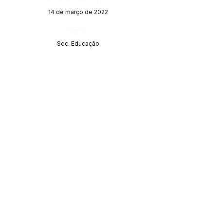
14 de março de 2022
Órgão:
Sec. Educação
Este texto não substitui o publicado no Diário Oficial, mas
facilita a pesquisa para localizar a publicação oficial.