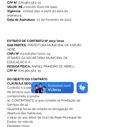
CPF N
º
676.960.582-15
VALOR R$
2.000,00 (Dois mil reais)
Vigência:
10(Dez) dias, a partir da data da
assinatura
Data da Assinatura
: 01 de Fevereiro de 2022
EXTRATO DE CONTRATO Nº 003/2022
DAS PARTES:
PREFEITURA MUNICIPAL DE XAPURI-
ACRE,
CNPJ Nº
04.018.560
/0001-24,
ATRAVÉS DA SECRETARIA MUNICIPAL DE
EDUCAÇÃO E A
PESSOA FÍSICA:
RAFAEL PINHEIRO DE ABREU,
CPF N
º
676.960.582-15
.
DO OBJETO DO CONTRATO
CLÁUSULA SEGUNDA.
O objeto do presente
Contrato é a prestação
de serviços que o (a) CONTRATADO (A) se
compromete a prestar
ao CONTRATANTE, e que consiste na Prestação de
Serviços de 40
(Quarenta) horas de volante na divulgação de
Abertura das matriculas
e inicio do ano letivo de 2022 da Rede Municipal de
Ensino, no mês de
Fevereiro/2022.