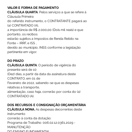
VALOR E FORMA DE PAGAMENTO
CLÁUSULA QUARTA
. Pelos serviços a que se refere à
Cláusula Primeira
do referido instrumento, o CONTRATANTE pagará ao
(a) CONTRATADO (A),
a importância de R$ 2.000,00 (Dois mil reais) e que
portanto, os recibos
estarão sujeitos a Impostos de Renda Retido na
Fonte – IRRF, e ISS ,
devido ao município, INSS conforme a legislação
pertinente em vigor.
DO PRAZO
CLÁUSULA QUINTA
. O período de vigência do
presente será de 10
(Dez) dias, a partir da data da assinatura deste
CONTRATO, em 01 de
Fevereiro de 2022, sabendo-se que as despesas
relativas a transporte,
alimentação, caso haja, correrão por conta do (a)
CONTRATADO (A).
DOS RECURSOS E CONSIGNAÇÃO ORÇAMENTÁRIA
CLÁUSULA NONA.
As despesas decorrentes deste
instrumento
correrão à conta da dotação:
Programa de Trabalho:
006.02.12.0361.2029
-
MANUTENÇÃO
DO ENSINO FUNDAMENTAL