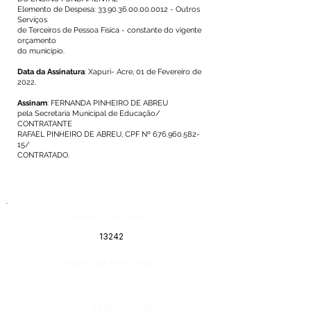
Elemento de Despesa:
33.90.36.00.00.0012
- Outros
Serviços
de Terceiros de Pessoa Física - constante do vigente
orçamento
do município.
Data da Assinatura
: Xapuri- Acre, 01 de Fevereiro de
2022.
Assinam
: FERNANDA PINHEIRO DE ABREU
pela Secretaria Municipal de Educação/
CONTRATANTE
RAFAEL PINHEIRO DE ABREU, CPF Nº
676.960.582-
15
/
CONTRATADO.
Número do Diário:
13242
Página da Publicação:
Data da Publicação: