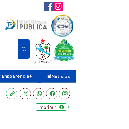
ransparência⬇️
📰Notícias
Imprimir