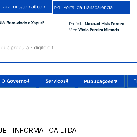
turaxapuris@gmail.com
Portal da Transparência
Olá, Bem-vindo a Xapuri!
Prefeito
Maxsuel Maia Pereira
Vice
Vânio Pereira Miranda
O Governo⬇️
Serviços⬇️
T
Publicações🔽
 JET INFORMATICA LTDA