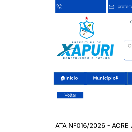
prefei
🏠Início
Município⬇️
Voltar
ATA Nº016/2026 - ACRE