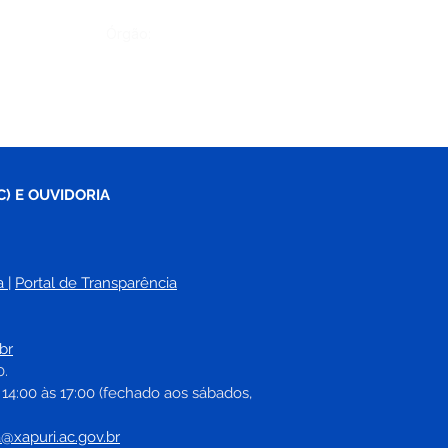
Órgão:
C) E OUVIDORIA
a
| 
Portal de Transparência
br
0.
 14:00 às 17:00 (fechado aos sábados, 
a@xapuri.ac.gov.br