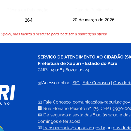
Página da Publicação:
Data da Publicação:
20 de março de 2026
264
Oficial, mas facilita a pesquisa para localizar a publicação oficial.
SERVIÇO DE ATENDIMENTO AO CIDADÃO (SI
Prefeitura de Xapuri - Estado do Acre
CNPJ 04.018.560/0001-24
💻Acesso online: 
SIC 
| 
Fale Conosco
 | 
Ouvidori
📧 Fale Conosco: 
comunicação@xapuri.ac.gov.
🏢
Rua Floriano Peixoto nº 175, CEP 69930-00
📅
 De segunda a sexta das 8:00 às 12:00 e das
domingos e feriados)
📧
transparencia@xapuri.ac.gov.br
ou 
ouvidori