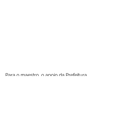
Para o maestro, o apoio da Prefeitura 
de Xapuri tem sido fundamental para 
que oportunidades como essa se 
tornem realidade.
“O conhecimento que estamos 
adquirindo aqui volta para a Banda 
Dona Júlia e para os nossos projetos. 
Quem ganha é a cultura de Xapuri”, 