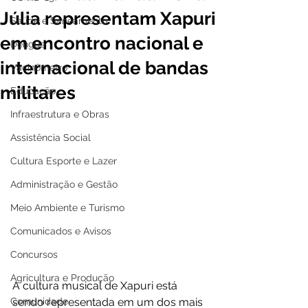
Júlia representam Xapuri
Saúde e Saneamento
em encontro nacional e
Dengue
internacional de bandas
Vacinômetro
militares
Educação
Infraestrutura e Obras
Assistência Social
Cultura Esporte e Lazer
Administração e Gestão
Meio Ambiente e Turismo
Comunicados e Avisos
Concursos
Agricultura e Produção
A cultura musical de Xapuri está 
Comunidade
sendo representada em um dos mais 