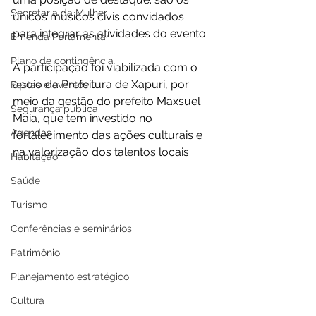
Secretaria da Mulher
únicos músicos civis convidados 
para integrar as atividades do evento.
Emenda Parlamentar
Plano de contingência
A participação foi viabilizada com o 
apoio da Prefeitura de Xapuri, por 
Festas e eventos
meio da gestão do prefeito Maxsuel 
Segurança pública
Maia, que tem investido no 
Agendas
fortalecimento das ações culturais e 
na valorização dos talentos locais.
Habitação
Saúde
Turismo
Conferências e seminários
Patrimônio
Planejamento estratégico
Cultura