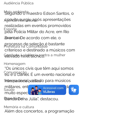
Audiência Pública
Meio ambiente
Segundo o maestro Edson Santos, o 
convite surgiu após apresentações 
Agenda intersetorial
realizadas em eventos promovidos 
Esporte
pela Polícia Militar do Acre, em Rio 
Branco. De acordo com ele, o 
Juventude
processo de seleção é bastante 
Prefeitura na Comunidade
criterioso e destinado a músicos com 
Combate à violência contra a mulher
elevado nível técnico.
Homenagem
“Os únicos civis que têm aqui somos 
Comunicação
eu e o Daniel. É um evento nacional e 
internacional voltado para músicos 
Transparência pública
militares, então foi uma oportunidade 
Saúde
muito especial para nós e para a 
Expo Xapuri
Banda Dona Júlia”, destacou.
Memória e cultura
Além dos concertos, a programação 