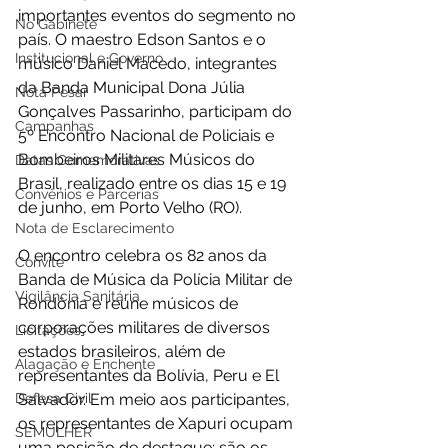
importantes eventos do segmento no 
No Gabinete
país. O maestro Edson Santos e o 
Institucional e Governo
músico Daniel Macedo, integrantes 
da Banda Municipal Dona Júlia 
Nota Pesar
Gonçalves Passarinho, participam do 
Campanhas
5º Encontro Nacional de Policiais e 
Bombeiros Militares Músicos do 
Datas Comemorativas
Brasil, realizado entre os dias 15 e 19 
Convênios e Parcerias
de junho, em Porto Velho (RO).
Nota de Esclarecimento
O encontro celebra os 82 anos da 
Convite
Banda de Música da Polícia Militar de 
Vigilância Sanitária
Rondônia e reúne músicos de 
corporações militares de diversos 
Licitações
estados brasileiros, além de 
Alagação e Enchente
representantes da Bolívia, Peru e El 
Defesa Civil
Salvador. Em meio aos participantes, 
os representantes de Xapuri ocupam 
SEMULHER
uma posição de destaque: são os 