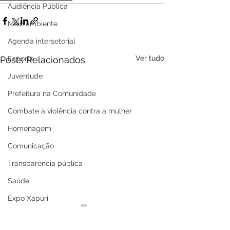
Audiência Pública
Meio ambiente
Agenda intersetorial
Ver tudo
Posts Relacionados
Esporte
Juventude
Prefeitura na Comunidade
Combate à violência contra a mulher
Homenagem
Comunicação
Transparência pública
Saúde
Expo Xapuri
Memória e cultura