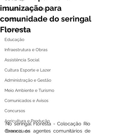
imunização para
Saúde e Saneamento
comunidade do seringal
Dengue
Floresta
Vacinômetro
Educação
Infraestrutura e Obras
Assistência Social
Cultura Esporte e Lazer
Administração e Gestão
Meio Ambiente e Turismo
Comunicados e Avisos
Concursos
Agricultura e Produção
No seringal Floresta - Colocação Rio 
Branco, os agentes comunitários de 
Comunidade