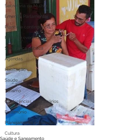
Secretaria da Mulher
Emenda Parlamentar
Plano de contingência
Festas e eventos
Segurança pública
Agendas
Habitação
Saúde
Turismo
Conferências e seminários
Patrimônio
Planejamento estratégico
Cultura
Saúde e Saneamento