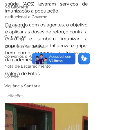
saúde (ACS) levaram serviços de 
No Gabinete
imunização a população.
Institucional e Governo
De acordo com os agentes, o objetivo 
Nota Pesar
é aplicar as doses de reforço contra a 
Campanhas
covid-19 e também imunizar a 
população contra a Influenza e gripe, 
Datas Comemorativas
bem como promover a atualização 
Convênios e Parcerias
da caderneta de vacinação. 
Nota de Esclarecimento
Galeria de Fotos
Convite
Vigilância Sanitária
Licitações
Alagação e Enchente
Defesa Civil
SEMULHER