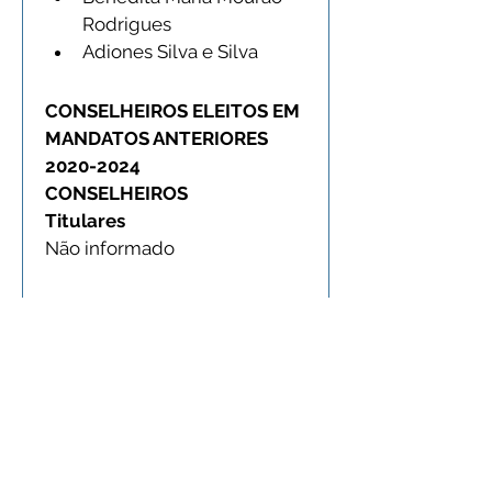
Rodrigues
Adiones Silva e Silva
CONSELHEIROS ELEITOS EM 
MANDATOS ANTERIORES
2020-2024
CONSELHEIROS
Titulares
Não informado
< 2020 
Não há informações 
de conselheiros anteriores ao 
quadriênio acima até a última 
atualização desta página.