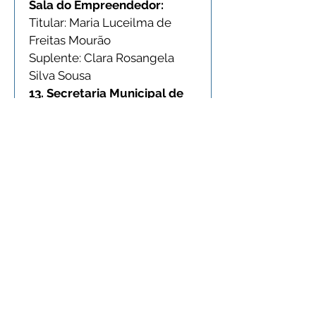
Sala do Empreendedor:
Titular: Maria Luceilma de 
Freitas Mourão
Suplente: Clara Rosangela 
Silva Sousa
13. Secretaria Municipal de 
Cultura, Esporte, Lazer e 
Turismo:
Titular: Antônio Eloilton da 
Silveira Lima
Suplente: Mario Gerson da 
Silva Kaxinawá
14. Educação e Ensino:
Titular: Roberlanjo 
Albuquerque dos Santos
Suplente: Maria Izerlandia 
Azevedo de Moura
15. Segmento Gestão: 