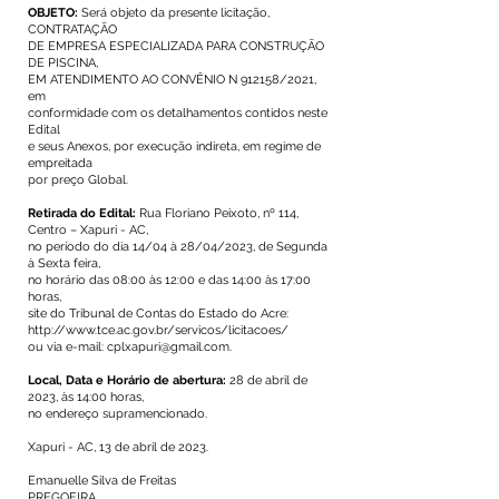
OBJETO:
Será objeto da presente licitação,
CONTRATAÇÃO
DE EMPRESA ESPECIALIZADA PARA CONSTRUÇÃO
DE PISCINA,
EM ATENDIMENTO AO CONVÊNIO N 912158/2021,
em
conformidade com os detalhamentos contidos neste
Edital
e seus Anexos, por execução indireta, em regime de
empreitada
por preço Global.
Retirada do Edital:
Rua Floriano Peixoto, nº 114,
Centro – Xapuri - AC,
no período do dia 14/04 à 28/04/2023, de Segunda
à Sexta feira,
no horário das 08:00 às 12:00 e das 14:00 às 17:00
horas,
site do Tribunal de Contas do Estado do Acre:
http://www.tce.ac.gov.br/servicos/licitacoes/
ou via e-mail:
cplxapuri@gmail.com
.
Local, Data e Horário de abertura:
28 de abril de
2023, às 14:00 horas,
no endereço supramencionado.
Xapuri - AC, 13 de abril de 2023.
Emanuelle Silva de Freitas
PREGOEIRA