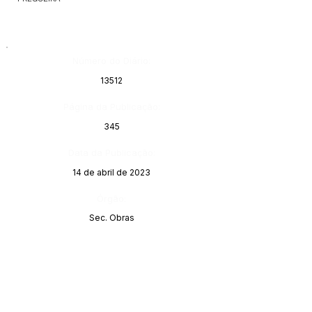
Número do Diário:
13512
Página da Publicação:
345
Data da Publicação:
14 de abril de 2023
Órgão:
Sec. Obras
Este texto não substitui o publicado no Diário Oficial, mas