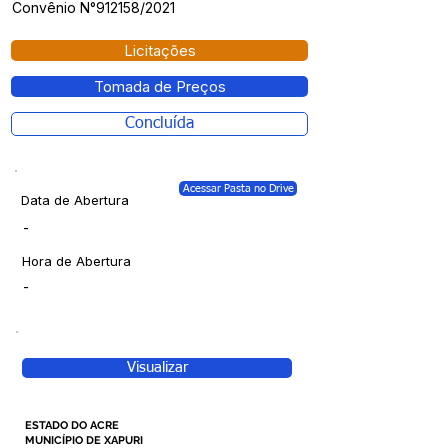
Convênio N°912158/2021
Licitações
Tomada de Preços
Concluída
Acessar Pasta no Drive
Data de Abertura
-
Hora de Abertura
-
Visualizar
ESTADO DO ACRE
MUNICÍPIO DE XAPURI