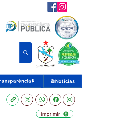
ransparência⬇️
📰Notícias
Imprimir