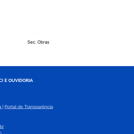
Órgão:
Sec. Obras
C) E OUVIDORIA
a
| 
Portal de Transparência
br
0.