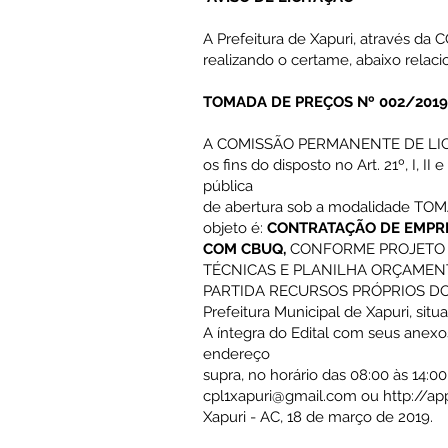
A Prefeitura de Xapuri, através d
realizando o certame, abaixo relaci
TOMADA DE PREÇOS Nº 002/2019
A COMISSÃO PERMANENTE DE LICI
os fins do disposto no Art. 21º, I, 
pública
de abertura sob a modalidade TO
objeto é:
CONTRATAÇÃO DE EMPRE
COM CBUQ,
CONFORME PROJETO B
TÉCNICAS E PLANILHA ORÇAMENT
PARTIDA RECURSOS PRÓPRIOS DO MUNIC
Prefeitura Municipal de Xapuri, situ
A íntegra do Edital com seus anexo
endereço
supra, no horário das 08:00 às 14:0
cpl1xapuri@gmail.com
ou
http://ap
Xapuri - AC, 18 de março de 2019.