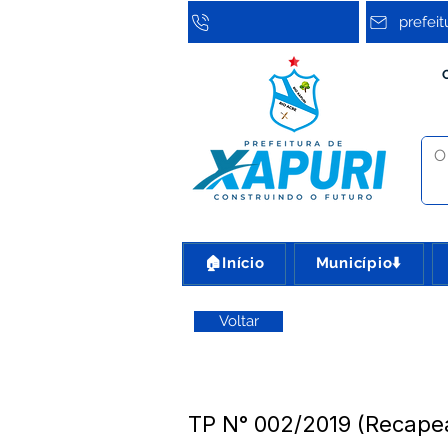
prefei
🏠Início
Município⬇️
Voltar
TP N° 002/2019 (Recape