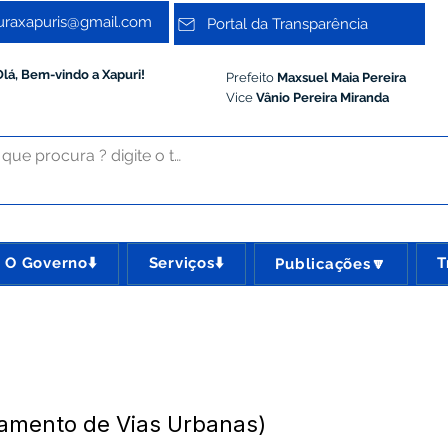
turaxapuris@gmail.com
Portal da Transparência
Olá, Bem-vindo a Xapuri!
Prefeito
Maxsuel Maia Pereira
Vice
Vânio Pereira Miranda
O Governo⬇️
Serviços⬇️
T
Publicações🔽
amento de Vias Urbanas)