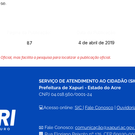
se.
Página da Publicação:
Data da Publicação:
4 de abril de 2019
87
Oficial, mas facilita a pesquisa para localizar a publicação oficial.
SERVIÇO DE ATENDIMENTO AO CIDADÃO (SI
Prefeitura de Xapuri - Estado do Acre
CNPJ 04.018.560/0001-24
💻Acesso online: 
SIC 
| 
Fale Conosco
 | 
Ouvidori
📧 Fale Conosco: 
comunicação@xapuri.ac.gov.
🏢
Rua Floriano Peixoto nº 175, CEP 69930-00