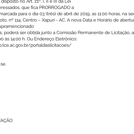
sposto no Art. 21º, I, II e III da Lei
nteressados, que fica PRORROGADO a
da para o dia 03 (três) de abril de 2019, as 11:00 horas, na se
oto, nº 114, Centro – Xapuri - AC. A nova Data e Horário de abertur
 supramencionado
s, poderá ser obtida junto a Comissão Permanente de Licitação, a
0 às 14:00 h. Ou Endereço Eletrônico:
.tce.ac.gov.br/portaldaslicitacoes/
se.
TAÇÃO