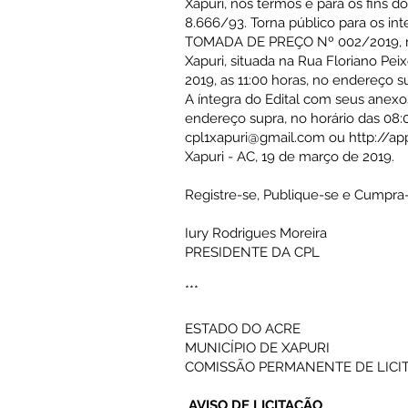
Xapuri, nos termos e para os fins do di
8.666/93. Torna público para os i
TOMADA DE PREÇO Nº 002/2019, marca
Xapuri, situada na Rua Floriano Peix
2019, as 11:00 horas, no endereço
A íntegra do Edital com seus anexo
endereço supra, no horário das 08:0
cpl1xapuri@gmail.com ou http://app
Xapuri - AC, 19 de março de 2019.
Registre-se, Publique-se e Cumpra-
Iury Rodrigues Moreira
PRESIDENTE DA CPL
***
ESTADO DO ACRE
MUNICÍPIO DE XAPURI
COMISSÃO PERMANENTE DE LICI
AVISO DE LICITAÇÃO