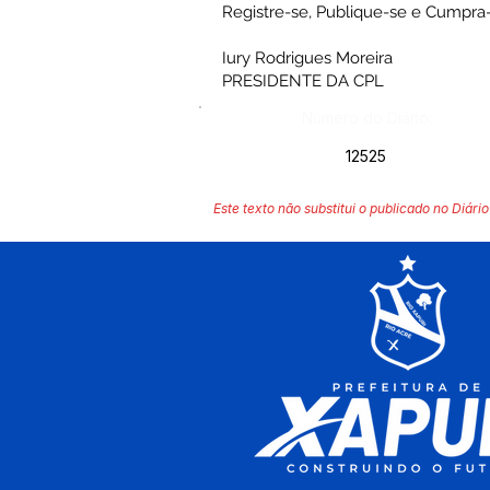
Registre-se, Publique-se e Cumpra-
Iury Rodrigues Moreira
PRESIDENTE DA CPL
Número do Diário:
12525
Este texto não substitui o publicado no Diário 