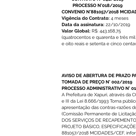
PROCESSO N°018/2019
CONVENIO N°881057/2018 MCID
Vigência do Contrato:
4 meses
Data da assinatura:
22/10/2019
Valor Global:
R$: 443.168,75
(quatrocentos e quarenta e três mi
e oito reais e setenta e cinco centa
AVISO DE ABERTURA DE PRAZO 
TOMADA DE PREÇO N° 002/2019
PROCESSO ADMINISTRATIVO N° 0
A Prefeitura de Xapuri, através da
e III da Lei 8.666/1993 Torna públ
apresentação das contras-razões d
(Comissão Permanente de Licitaç
DOS SERVIÇOS DE RECAPEMENTO
PROJETO BÁSICO, ESPECIFICAÇÕ
881057/2018 MCIDADES/CEF, info