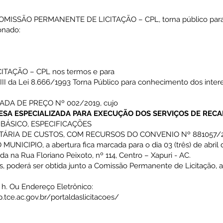
a COMISSÃO PERMANENTE DE LICITAÇÃO – CPL, torna público para 
onado:
TAÇÃO – CPL nos termos e para
II e III da Lei 8.666/1993 Torna Público para conhecimento dos inte
MADA DE PREÇO Nº 002/2019, cujo
SA ESPECIALIZADA PARA EXECUÇÃO DOS SERVIÇOS DE REC
ÁSICO, ESPECIFICAÇÕES
ÁRIA DE CUSTOS, COM RECURSOS DO CONVENIO Nº 881057/
IPIO, a abertura fica marcada para o dia 03 (três) de abril de
ada na Rua Floriano Peixoto, nº 114, Centro – Xapuri - AC.
s, poderá ser obtida junto a Comissão Permanente de Licitação, a
0 h. Ou Endereço Eletrônico:
p.tce.ac.gov.br/portaldaslicitacoes/