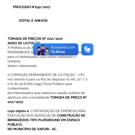
PROCESSO N°052/2017
EDITAL E ANEXOS
TOMADA DE PREÇOS Nº 002/2017
AVISO DE LICITAÇÃO
A Prefeitura de Xapuri, através da COMISSÃO
PERMANENTE DE LICITAÇÃO – CPL, torna público
para os interessados, que estará realizando o
certame,
abaixo relacionado:
A COMISSÃO PERMANENTE DE LICITAÇÃO – CPL
nos termos e para os fins do disposto no Art. 21º, I, II
e III da Lei 8.666/1993 Torna Público para
conhecimento
dos interessados que realizará a sessão pública de
abertura sob a modalidade
TOMADA DE PREÇO Nº
002/2017
,
cujo objeto é
: CONTRATAÇÃO DE EMPRESA PARA
EXECUÇÃO DOS SERVIÇOS DE
CONSTRUÇÃO DE
BRINQUEDOS TIPO PLAYGROUND EM ESPAÇO
PÚBLICO,
NO MUNICÍPIO DE XAPURI– AC.