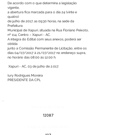
De acordo com o que determina a legislação
vigente,
a abertura fica marcada para o dia 24 (vinte e
quatro)
de julho de 2017, as 09:30 horas, na sede da
Prefeitura
Municipal de Xapuri, situada na Rua Floriano Peixoto,
nº 114, Centro – Xapuri - AC.
A íntegra do Edital com seus anexos, poderá ser
obtida
junto a Comissão Permanente de Licitação, entre os
dias 04/07/2017 à 21/07/2017 no endereço supra,
no horário das 08:00 às 12:00 h.
Xapuri - AC, 03 de julho de 2.017.
Iury Rodrigues Moreira
PRESIDENTE DA CPL
Número do Diário:
12087
Página da Publicação: