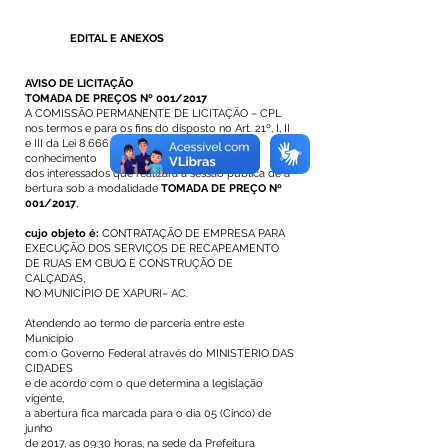
EDITAL E ANEXOS
AVISO DE LICITAÇÃO
TOMADA DE PREÇOS Nº 001/2017
A COMISSÃO PERMANENTE DE LICITAÇÃO – CPL
nos termos e para os fins do disposto no Art. 21º, I, II
e III da Lei 8.666/1993 Torna Público para
conhecimento
dos interessados que realizará a sessão pública de a
bertura sob a modalidade
TOMADA DE PREÇO Nº
001/2017
,
cujo objeto é:
CONTRATAÇÃO DE EMPRESA PARA
EXECUÇÃO DOS SERVIÇOS DE RECAPEAMENTO
DE RUAS EM CBUQ E CONSTRUÇÃO DE
CALÇADAS,
NO MUNICÍPIO DE XAPURI– AC.
Atendendo ao termo de parceria entre este
Município
com o Governo Federal através do MINISTERIO DAS
CIDADES
e de acordo com o que determina a legislação
vigente,
a abertura fica marcada para o dia 05 (Cinco) de
junho
de 2017, as 09:30 horas, na sede da Prefeitura