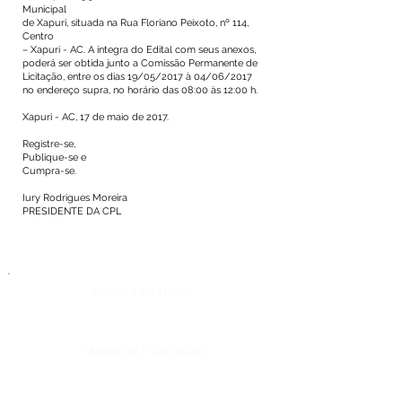
Municipal
de Xapuri, situada na Rua Floriano Peixoto, nº 114,
Centro
– Xapuri - AC. A íntegra do Edital com seus anexos,
poderá ser obtida junto a Comissão Permanente de
Licitação, entre os dias 19/05/2017 à 04/06/2017
no endereço supra, no horário das 08:00 às 12:00 h.
Xapuri - AC, 17 de maio de 2017.
Registre-se,
Publique-se e
Cumpra-se.
Iury Rodrigues Moreira
PRESIDENTE DA CPL
Número do Diário:
Página da Publicação: