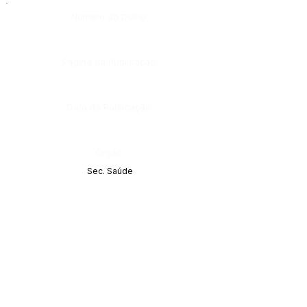
Número do Diário:
Página da Publicação:
Data da Publicação:
Órgão:
Sec. Saúde
Este texto não substitui o publicado no Diário Oficial, mas
facilita a pesquisa para localizar a publicação oficial.