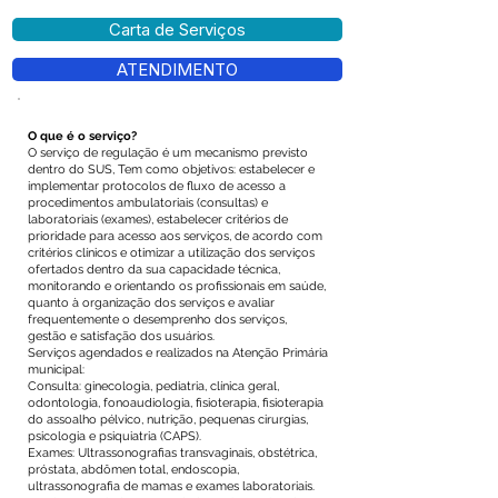
Carta de Serviços
ATENDIMENTO
O que é o serviço?
O serviço de regulação é um mecanismo previsto
dentro do SUS, Tem como objetivos: estabelecer e
implementar protocolos de fluxo de acesso a
procedimentos ambulatoriais (consultas) e
laboratoriais (exames), estabelecer critérios de
prioridade para acesso aos serviços, de acordo com
critérios clínicos e otimizar a utilização dos serviços
ofertados dentro da sua capacidade técnica,
monitorando e orientando os profissionais em saúde,
quanto à organização dos serviços e avaliar
frequentemente o desemprenho dos serviços,
gestão e satisfação dos usuários.
Serviços agendados e realizados na Atenção Primária
municipal:
Consulta: ginecologia, pediatria, clínica geral,
odontologia, fonoaudiologia, fisioterapia, fisioterapia
do assoalho pélvico, nutrição, pequenas cirurgias,
psicologia e psiquiatria (CAPS).
Exames: Ultrassonografias transvaginais, obstétrica,
próstata, abdômen total, endoscopia,
ultrassonografia de mamas e exames laboratoriais.