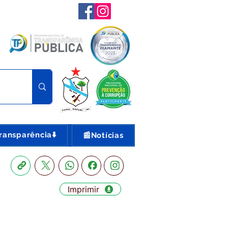
ransparência⬇️
📰Notícias
Imprimir