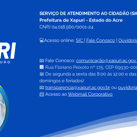
SERVIÇO DE ATENDIMENTO AO CIDADÃO (SI
Prefeitura de Xapuri - Estado do Acre
CNPJ 04.018.560/0001-24
💻Acesso online: 
SIC 
| 
Fale Conosco
 | 
Ouvidori
📧 Fale Conosco: 
comunicação@xapuri.ac.gov.
🏢
Rua Floriano Peixoto nº 175, CEP 69930-00
📅
 De segunda a sexta das 8:00 às 12:00 e das
domingos e feriados)
📧
transparencia@xapuri.ac.gov.br
ou 
ouvidori
📨 Acesso ao 
Webmail Corporativo