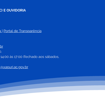
C) E OUVIDORIA
a
| 
Portal de Transparência
br
0.
 14:00 às 17:00 (fechado aos sábados, 
a@xapuri.ac.gov.br