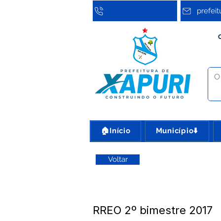
prefei
🏠Início
Município⬇️
Voltar
RREO 2º bimestre 2017