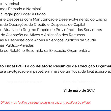
ado Nominal
ados Primário e Nominal
a Pagar por Poder e Órgão
tas e Despesas com Manutenção e Desenvolvimento do Ensino
s de Operações de Crédito e Despesas de Capital
o Atuarial do Regime Próprio de Previdência dos Servidores
 de Alienação de Ativos e Aplicação dos Recursos
tas e Despesas com Ações e Serviços Públicos de Saúde
as Público-Privadas
ado do Relatório Resumido da Execução Orçamentária
ão Fiscal
(RGF)
e do
Relatório Resumido de Execução Orçame
sa a divulgação em papel, em mais de um local de fácil acesso ao
Página da Publicação:
Data da Publicação:
31 de maio de 2017
Oficial, mas facilita a pesquisa para localizar a publicação oficial.