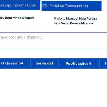
turaxapuris@gmail.com
Portal da Transparência
Olá, Bem-vindo a Xapuri!
Prefeito
Maxsuel Maia Pereira
Vice
Vânio Pereira Miranda
O Governo⬇️
Serviços⬇️
T
Publicações🔽