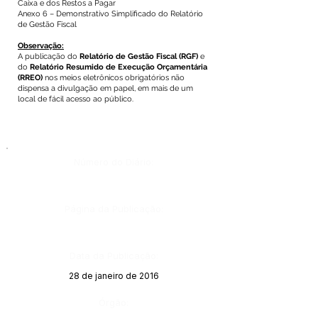
Caixa e dos Restos a Pagar
Anexo 6 – Demonstrativo Simplificado do Relatório
de Gestão Fiscal
Observação:
A publicação do
Relatório de Gestão Fiscal
(RGF)
e
do
Relatório Resumido de Execução Orçamentária
(RREO)
nos meios eletrônicos obrigatórios não
dispensa a divulgação em papel, em mais de um
local de fácil acesso ao público.
Número do Diário:
Página da Publicação:
Data da Publicação:
28 de janeiro de 2016
Órgão: