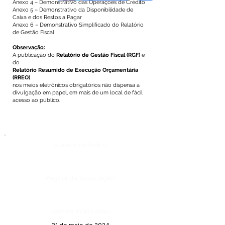
Anexo 4 – Demonstrativo das Operações de Crédito
Anexo 5 – Demonstrativo da Disponibilidade de
Caixa e dos Restos a Pagar
Anexo 6 – Demonstrativo Simplificado do Relatório
de Gestão Fiscal
Observação:
A publicação do
Relatório de Gestão Fiscal
(RGF)
e
do
Relatório Resumido de Execução Orçamentária
(RREO)
nos meios eletrônicos obrigatórios não dispensa a
divulgação em papel, em mais de um local de fácil
acesso ao público.
Número do Diário:
Página da Publicação:
Data da Publicação: