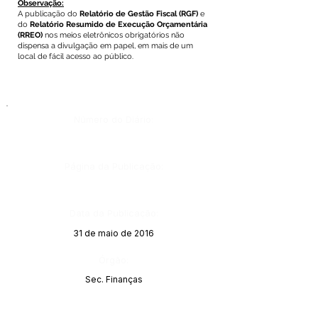
Observação:
A publicação do
Relatório de Gestão Fiscal
(RGF)
e
do
Relatório Resumido de Execução Orçamentária
(RREO)
nos meios eletrônicos obrigatórios não
dispensa a divulgação em papel, em mais de um
local de fácil acesso ao público.
Número do Diário:
Página da Publicação:
Data da Publicação:
31 de maio de 2016
Órgão:
Sec. Finanças