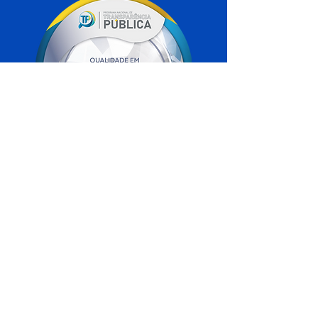
SERVIÇO DE ATENDIMENTO AO 
CIDADÃO (SIC) E OUVIDORIA
Prefeitura de Xapuri - Estado do Acre
CNPJ 04.018.560/0001-24
💻Acesso online: 
SIC 
| 
Fale Conosco
 | 
Ouvidoria
| 
Portal de Transparência
📧 Fale Conosco: 