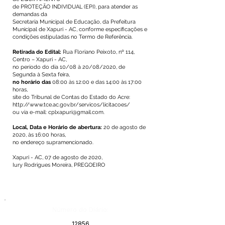
de PROTEÇÃO INDIVIDUAL (EPI), para atender as
demandas da
Secretaria Municipal de Educação, da Prefeitura
Municipal de Xapuri - AC, conforme especificações e
condições estipuladas no Termo de Referência.
Retirada do Edital:
Rua Floriano Peixoto, nº 114,
Centro – Xapuri - AC,
no período do dia 10/08 à 20/08/2020, de
Segunda à Sexta feira,
no horário das
08:00 às 12:00 e das 14:00 às 17:00
horas,
site do Tribunal de Contas do Estado do Acre:
http://www.tce.ac.gov.br/servicos/licitacoes/
ou via e-mail:
cplxapuri@gmail.com
.
Local, Data e Horário de abertura:
20 de agosto de
2020, às 16:00 horas,
no endereço supramencionado.
Xapuri - AC, 07 de agosto de 2020,
Iury Rodrigues Moreira, PREGOEIRO
Número do Diário:
12856