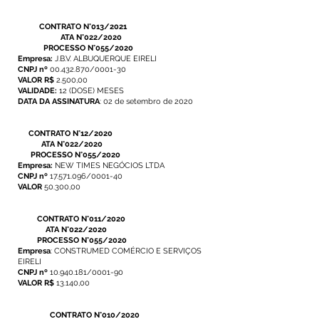
CONTRATO N°013/2021
ATA N°0
22/2020
PROCESSO N°055/2020
Empresa:
J.B.V. ALBUQUERQUE EIRELI
CNPJ nº
00.432.870/0001-30
VALOR R$
2.500,00
VALIDADE:
12 (DOSE) MESES
DATA DA ASSINATURA
: 02 de setembro de 2020
CONTRATO N°12/2020
ATA N°022/2020
PROCESSO N°055/2020
Empresa:
NEW TIMES NEGÓCIOS LTDA
CNPJ nº
17.571.096/0001-40
VALOR
50.300,00
CONTRATO N°011/2020
ATA N°022/2020
PROCESSO N°055/2020
Empresa
: CONSTRUMED COMÉRCIO E SERVIÇOS
EIRELI
CNPJ nº
10.940.181/0001-90
VALOR R$
13.140,00
CONTRATO N°010/2020