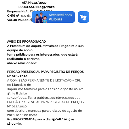
ATA N°022/2020
PROCESSO N°055/2020
Empresa
REAL DREAMS EIRELI
CNPJ nº
34.038.376/0001-87
VALOR VALOR R$
300,00
AVISO DE PRORROGAÇÃO
A Prefeitura de Xapuri, através do Pregoeiro e sua
equipe de apoio,
torna público para os interessados, que estará
realizando o certame,
abaixo relacionado:
PREGÃO PRESENCIAL PARA REGISTRO DE PREÇOS
Nº 026/2020.
A COMISSÃO PERMANENTE DE LICITAÇÃO – CPL
do Município de
Xapuri, nos termos e para os fins do disposto no Art.
4º, I e II da Lei
10.520/2002. Torna público, aos interessados que
PREGÃO PRESENCIAL PARA REGISTRO DE PREÇOS
Nº 022/2020,
com abertura marcada para o dia 20 de agosto de
2020, às 16:00 horas,
fica PRORROGADA para o dia 25/08/2019 as
16:00min.