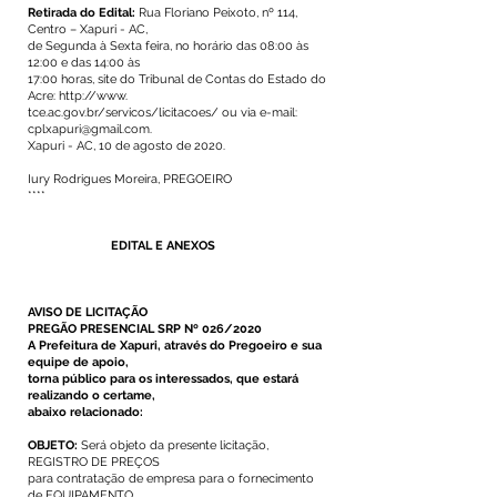
Retirada do Edital:
Rua Floriano Peixoto, nº 114,
Centro – Xapuri - AC,
de Segunda à Sexta feira, no horário das 08:00 às
12:00 e das 14:00 às
17:00 horas, site do Tribunal de Contas do Estado do
Acre: http://www.
tce.ac.gov.br/servicos/licitacoes/ ou via e-mail:
cplxapuri@gmail.com.
Xapuri - AC, 10 de agosto de 2020.
Iury Rodrigues Moreira, PREGOEIRO
****
EDITAL E ANEXOS
AVISO DE LICITAÇÃO
PREGÃO PRESENCIAL SRP Nº 026/2020
A Prefeitura de Xapuri, através do Pregoeiro e sua
equipe de apoio,
torna público para os interessados, que estará
realizando o certame,
abaixo relacionado:
OBJETO:
Será objeto da presente licitação,
REGISTRO DE PREÇOS
para contratação de empresa para o fornecimento
de EQUIPAMENTO