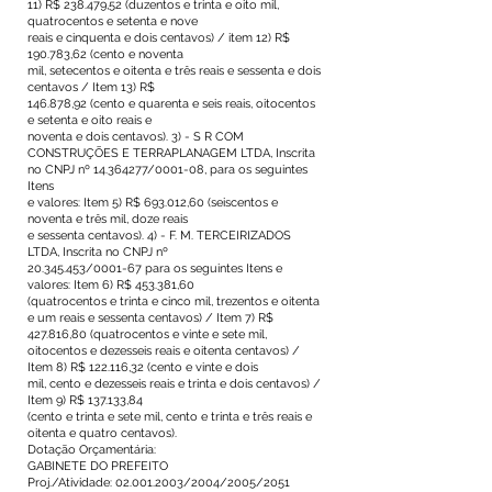
11) R$ 238.479,52 (duzentos e trinta e oito mil,
quatrocentos e setenta e nove
reais e cinquenta e dois centavos) / item 12) R$
190.783,62 (cento e noventa
mil, setecentos e oitenta e três reais e sessenta e dois
centavos / Item 13) R$
146.878,92 (cento e quarenta e seis reais, oitocentos
e setenta e oito reais e
noventa e dois centavos). 3) - S R COM
CONSTRUÇÕES E TERRAPLANAGEM LTDA, Inscrita
no CNPJ nº
14.364277
/0001-08, para os seguintes
Itens
e valores: Item 5) R$ 693.012,60 (seiscentos e
noventa e três mil, doze reais
e sessenta centavos). 4) - F. M. TERCEIRIZADOS
LTDA, Inscrita no CNPJ nº
20.345.453
/0001-67 para os seguintes Itens e
valores: Item 6) R$ 453.381,60
(quatrocentos e trinta e cinco mil, trezentos e oitenta
e um reais e sessenta centavos) / Item 7) R$
427.816,80 (quatrocentos e vinte e sete mil,
oitocentos e dezesseis reais e oitenta centavos) /
Item 8) R$ 122.116,32 (cento e vinte e dois
mil, cento e dezesseis reais e trinta e dois centavos) /
Item 9) R$ 137.133,84
(cento e trinta e sete mil, cento e trinta e três reais e
oitenta e quatro centavos).
Dotação Orçamentária:
GABINETE DO PREFEITO
Proj./Atividade:
02.001.2003
/2004/2005/2051