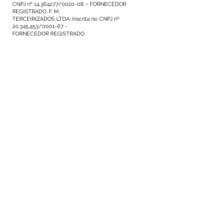
CNPJ nº
14.364277
/0001-08 – FORNECEDOR
REGISTRADO, F. M.
TERCEIRIZADOS LTDA, Inscrita no CNPJ nº
20.345.453
/0001-67 -
FORNECEDOR REGISTRADO.
Número do Diário:
12501
Página da Publicação:
2019
Data da Publicação:
26 de fevereiro de 2019
Órgão:
Gabinete do Prefeito