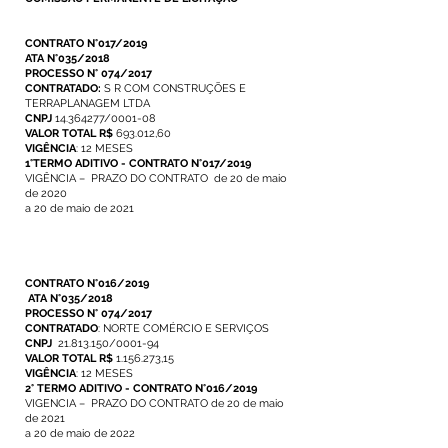
CONTRATO N°017/2019
ATA N°035/2018
PROCESSO N° 074/2017
CONTRATADO:
S R COM CONSTRUÇÕES E
TERRAPLANAGEM LTDA
CNPJ
14.364277/0001-08
VALOR TOTAL R$
693.012,60
VIGÊNCIA
: 12 MESES
1°TERMO ADITIVO - CONTRATO N°017/2019
VIGÊNCIA – PRAZO DO CONTRATO de 20 de maio
de 2020
a 20 de maio de 2021
CONTRATO N°016/2019
ATA N°035/2018
PROCESSO N° 074/2017
CONTRATADO
: NORTE COMÉRCIO E SERVIÇOS
CNPJ
21.813.150/0001-94
VALOR TOTAL R$
1.156.273,15
VIGÊNCIA
: 12 MESES
2° TERMO ADITIVO - CONTRATO N°016/2019
VIGENCIA – PRAZO DO CONTRATO de 20 de maio
de 2021
a 20 de maio de 2022