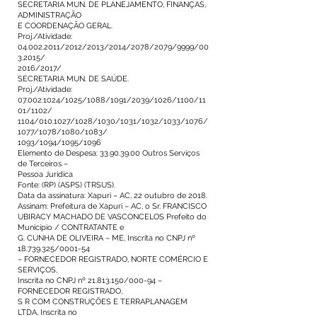
SECRETARIA MUN. DE PLANEJAMENTO, FINANÇAS,
ADMINISTRAÇÃO
E COORDENAÇÃO GERAL.
Proj./Atividade:
04.002.2011
/2012/2013/2014/2078/2079/9999/00
3.2015/
2016/2017/
SECRETARIA MUN. DE SAÚDE.
Proj./Atividade:
07.002.1024
/1025/1088/1091/2039/1026/1100/11
01/1102/
1104/010.1027/1028/1030/1031/1032/1033/1076/
1077/1078/1080/1083/
1093/1094/1095/1096
Elemento de Despesa:
33.90.39.00
Outros Serviços
de Terceiros –
Pessoa Jurídica
Fonte: (RP) (ASPS) (TRSUS).
Data da assinatura: Xapuri – AC, 22 outubro de 2018.
Assinam: Prefeitura de Xapuri – AC, o Sr. FRANCISCO
UBIRACY MACHADO DE VASCONCELOS Prefeito do
Município / CONTRATANTE e
G. CUNHA DE OLIVEIRA – ME, Inscrita no CNPJ nº
18.739.325
/0001-54
– FORNECEDOR REGISTRADO, NORTE COMÉRCIO E
SERVIÇOS,
Inscrita no CNPJ nº
21.813.150
/000-94 –
FORNECEDOR REGISTRADO,
S R COM CONSTRUÇÕES E TERRAPLANAGEM
LTDA, Inscrita no