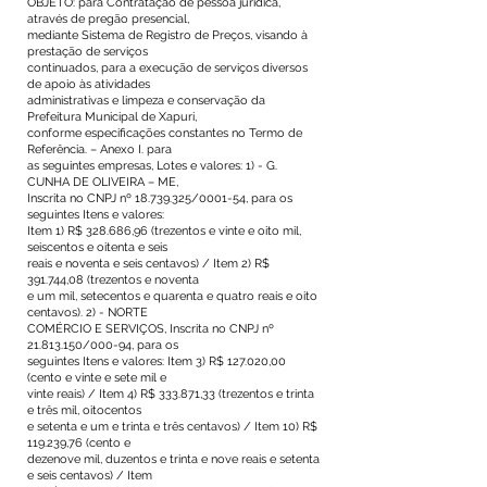
OBJETO: para Contratação de pessoa jurídica,
através de pregão presencial,
mediante Sistema de Registro de Preços, visando à
prestação de serviços
continuados, para a execução de serviços diversos
de apoio às atividades
administrativas e limpeza e conservação da
Prefeitura Municipal de Xapuri,
conforme especificações constantes no Termo de
Referência. – Anexo I. para
as seguintes empresas, Lotes e valores: 1) - G.
CUNHA DE OLIVEIRA – ME,
Inscrita no CNPJ nº
18.739.325
/0001-54, para os
seguintes Itens e valores:
Item 1) R$ 328.686,96 (trezentos e vinte e oito mil,
seiscentos e oitenta e seis
reais e noventa e seis centavos) / Item 2) R$
391.744,08 (trezentos e noventa
e um mil, setecentos e quarenta e quatro reais e oito
centavos). 2) - NORTE
COMÉRCIO E SERVIÇOS, Inscrita no CNPJ nº
21.813.150
/000-94, para os
seguintes Itens e valores: Item 3) R$ 127.020,00
(cento e vinte e sete mil e
vinte reais) / Item 4) R$ 333.871,33 (trezentos e trinta
e três mil, oitocentos
e setenta e um e trinta e três centavos) / Item 10) R$
119.239,76 (cento e
dezenove mil, duzentos e trinta e nove reais e setenta
e seis centavos) / Item