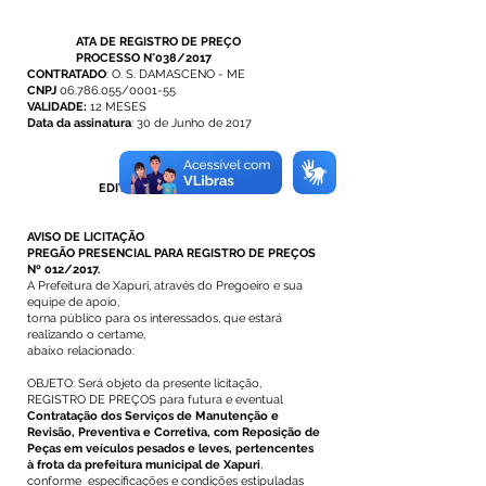
ATA DE REGISTRO DE PREÇO
PROCESSO N°038/2017
CONTRATADO
: O. S. DAMASCENO - ME
CNPJ
06.786.055
/0001-55
VALIDADE:
12 MESES
Data da assinatura
: 30 de Junho de 2017
EDITAL E ANEXOS
AVISO DE LICITAÇÃO
PREGÃO PRESENCIAL PARA REGISTRO DE PREÇOS
Nº 012/2017.
A Prefeitura de Xapuri, através do Pregoeiro e sua
equipe de apoio,
torna público para os interessados, que estará
realizando o certame,
abaixo relacionado:
OBJETO: Será objeto da presente licitação,
REGISTRO DE PREÇOS para futura e eventual
Contratação dos Serviços de Manutenção e
Revisão, Preventiva e Corretiva, com Reposição de
Peças em veículos pesados e leves, pertencentes
à frota da prefeitura municipal de Xapuri
,
conforme especificações e condições estipuladas