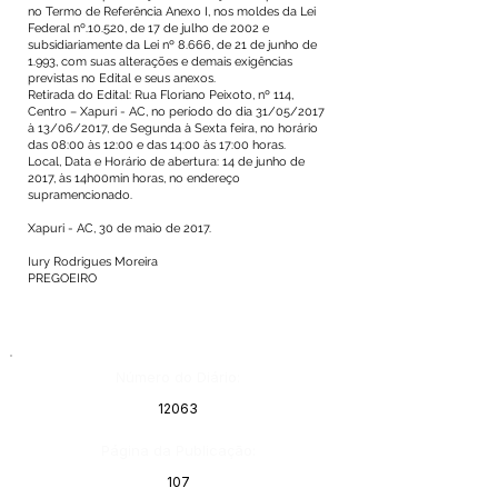
no Termo de Referência Anexo I, nos moldes da Lei
Federal nº.10.520, de 17 de julho de 2002 e
subsidiariamente da Lei nº 8.666, de 21 de junho de
1.993, com suas alterações e demais exigências
previstas no Edital e seus anexos.
Retirada do Edital: Rua Floriano Peixoto, nº 114,
Centro – Xapuri - AC, no período do dia 31/05/2017
à 13/06/2017, de Segunda à Sexta feira, no horário
das 08:00 às 12:00 e das 14:00 às 17:00 horas.
Local, Data e Horário de abertura: 14 de junho de
2017, às 14h00min horas, no endereço
supramencionado.
Xapuri - AC, 30 de maio de 2017.
Iury Rodrigues Moreira
PREGOEIRO
Número do Diário:
12063
Página da Publicação:
107